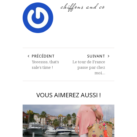
chiffons and co
PRÉCÉDENT
SUIVANT
Yeeessss, that’s
Le tour de France
sale’s time !
passe par chez
moi…
VOUS AIMEREZ AUSSI !