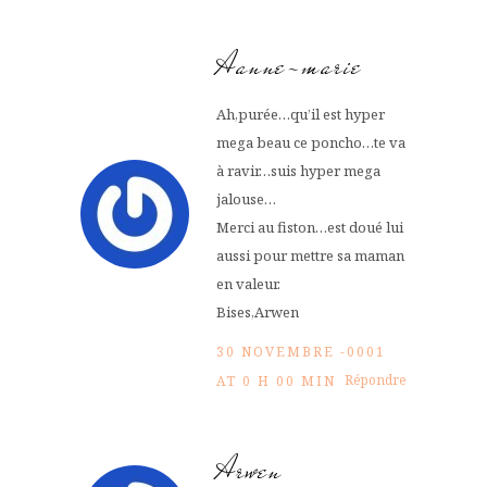
Aanne-marie
Ah,purée…qu’il est hyper
mega beau ce poncho…te va
à ravir…suis hyper mega
jalouse…
Merci au fiston…est doué lui
aussi pour mettre sa maman
en valeur.
Bises,Arwen
30 NOVEMBRE -0001
Répondre
AT 0 H 00 MIN
Arwen