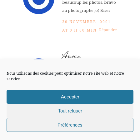
FLUX INSTA
beaucoup les photos, bravo
au photographe ;o) Bises
Suivre sur Instagram
30 NOVEMBRE -0001
Répondre
AT 0 H 00 MIN
Arwen
Mentions légales
Confidentialité
je ferais suivre au
Nous utilisons des cookies pour optimiser notre site web et notre
photographe….
service.
30 NOVEMBRE -0001
Accepter
Répondre
AT 0 H 00 MIN
Tout refuser
100pour100soie
Chiffons and co © 2009-2025 / Tous droits réservés /
Préférences
Design (bannière et illustration )
Claire La Paillette
c’est pas moi qui vais