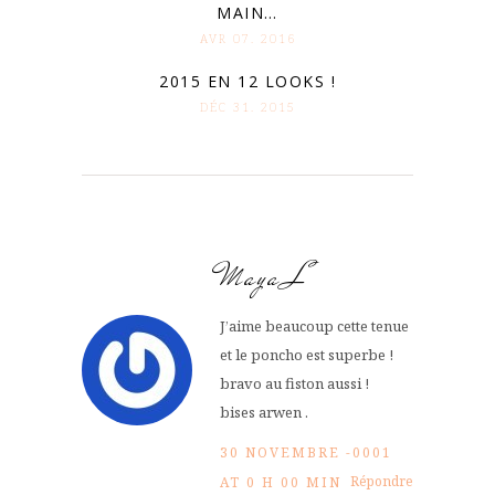
MAIN…
AVR 07. 2016
2015 EN 12 LOOKS !
DÉC 31. 2015
Maya L
J’aime beaucoup cette tenue
et le poncho est superbe !
bravo au fiston aussi !
bises arwen .
30 NOVEMBRE -0001
Répondre
AT 0 H 00 MIN