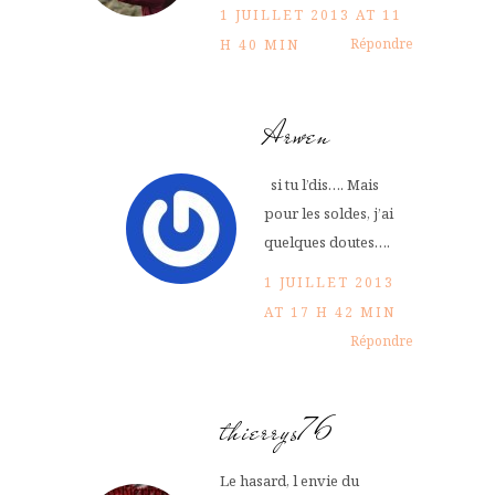
1 JUILLET 2013 AT 11
Répondre
H 40 MIN
Arwen
si tu l’dis…. Mais
pour les soldes, j’ai
quelques doutes….
1 JUILLET 2013
AT 17 H 42 MIN
Répondre
thierrys76
Le hasard, l envie du