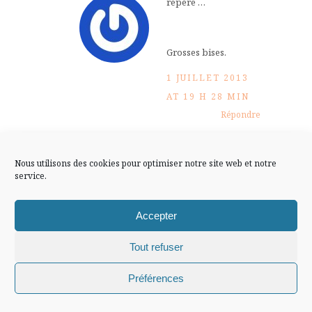
repère …
FLUX INSTA
Suivre sur Instagram
Grosses bises.
1 JUILLET 2013
AT 19 H 28 MIN
Répondre
Mentions légales
Confidentialité
arlette
Nous utilisons des cookies pour optimiser notre site web et notre
service.
J’ai fait une liste…mais il est
Accepter
possible que je déborde…
loll
Tout refuser
bisous
Chiffons and co © 2009-2025 / Tous droits réservés /
Préférences
2 JUILLET 2013 AT 0 H
Design (bannière et illustration )
Claire La Paillette
Répondre
17 MIN