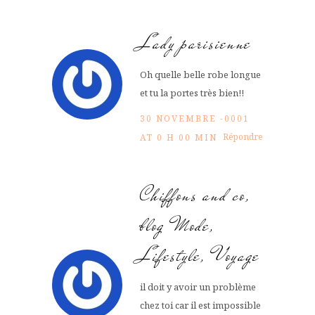
Lady parisienne
Oh quelle belle robe longue
et tu la portes très bien!!
30 NOVEMBRE -0001
Répondre
AT 0 H 00 MIN
Chiffons and co,
blog Mode,
Lifestyle, Voyage
il doit y avoir un problème
chez toi car il est impossible