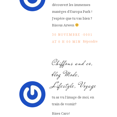
découvert les immenses
manèges d’Europa Park !
J’espère que tu vas bien ?
Bisous Arwen
30 NOVEMBRE -0001
Répondre
AT 0 H 00 MIN
Chiffons and co,
blog Mode,
Lifestyle, Voyage
tu as vu l’image de moi, en
train de vomir?
Bises Caro!