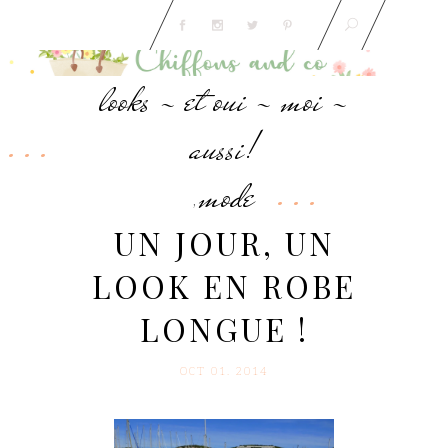
looks - et oui - moi -
aussi!
mode
,
UN JOUR, UN
LOOK EN ROBE
LONGUE !
OCT 01. 2014