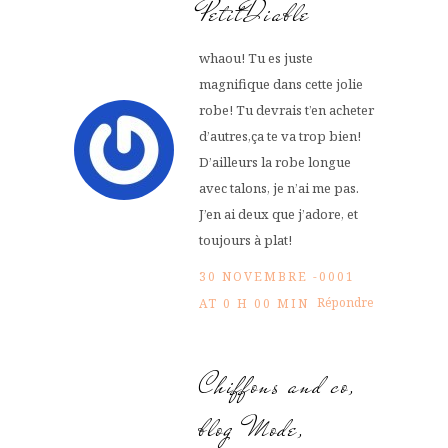
PetitDiable
whaou! Tu es juste
magnifique dans cette jolie
robe! Tu devrais t’en acheter
d’autres,ça te va trop bien!
D’ailleurs la robe longue
avec talons, je n’ai me pas.
J’en ai deux que j’adore, et
toujours à plat!
30 NOVEMBRE -0001
Répondre
AT 0 H 00 MIN
Chiffons and co,
blog Mode,