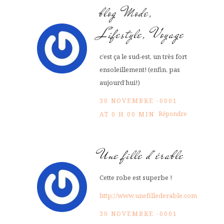
blog Mode,
Lifestyle, Voyage
c’est ça le sud-est, un très fort
ensoleillement! (enfin, pas
aujourd’hui!)
30 NOVEMBRE -0001
Répondre
AT 0 H 00 MIN
Une fille d'érable
Cette robe est superbe !
http://www.unefillederable.com
30 NOVEMBRE -0001