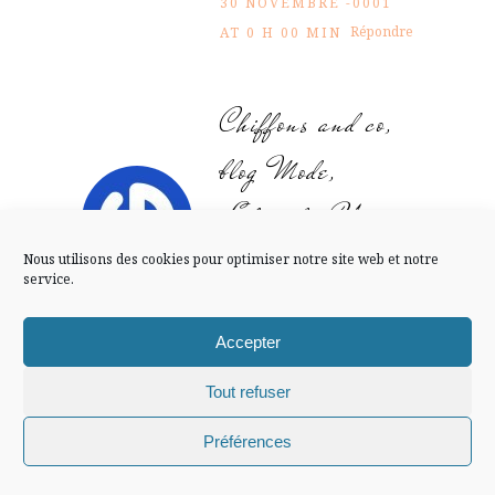
30 NOVEMBRE -0001
FLUX INSTA
Répondre
AT 0 H 00 MIN
Suivre sur Instagram
Chiffons and co,
blog Mode,
Mentions légales
Confidentialité
Lifestyle, Voyage
Nous utilisons des cookies pour optimiser notre site web et notre
merci!
service.
30 NOVEMBRE -0001
Répondre
AT 0 H 00 MIN
Accepter
Tout refuser
manola
Chiffons and co © 2009-2025 / Tous droits réservés /
Préférences
Design (bannière et illustration )
Claire La Paillette
ouiiiiiiiiiiiiiii!! j’aime et cela