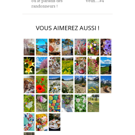
ou le paradis des
veux….#4
randonneurs !
VOUS AIMEREZ AUSSI !