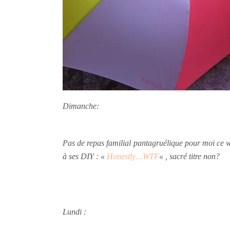
Dimanche:
Pas de repas familial pantagruélique pour moi ce w
à ses DIY : «
Honestly…WTF
« , sacré titre non?
Lundi :