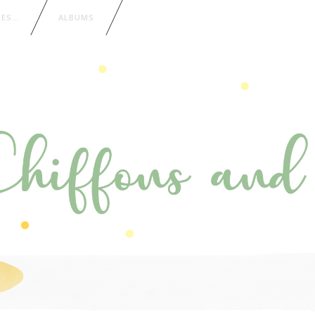
IES…
ALBUMS