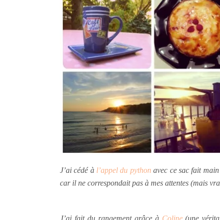
J’ai cédé à
l’appel du python
avec ce sac fait main
car il ne correspondait pas à mes attentes (mais v
J’ai fait du rangement grâce à
Coline
(une vérit