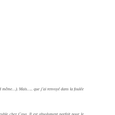
and même…)
. Mais….. que j’ai renvoyé dans la foulée
euble chez Casa. Il est absolument parfait pour le