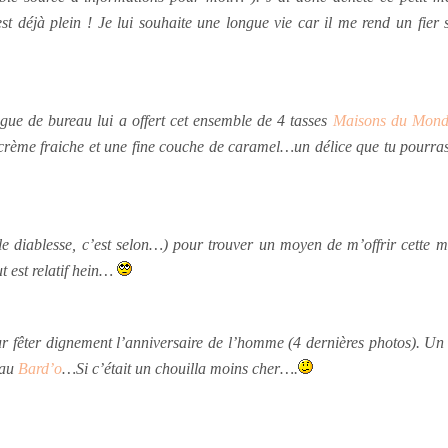
est déjà plein ! Je lui souhaite une longue vie car il me rend un fier s
ègue de bureau lui a offert cet ensemble de 4 tasses
Maisons du Mon
a crème fraiche et une fine couche de caramel…un délice que tu pourra
iablesse, c’est selon…) pour trouver un moyen de m’offrir cette merve
ut est relatif hein…
r fêter dignement l’anniversaire de l’homme (4 dernières photos). Un 
 au
Bard’o
…Si c’était un chouilla moins cher….