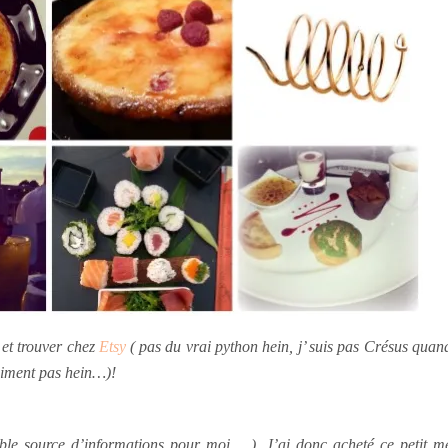
 et trouver chez
Etsy
( pas du vrai python hein, j’ suis pas Crésus qu
raiment pas hein…)!
able source d’informations pour moi… )
.
J’ai donc acheté ce petit m