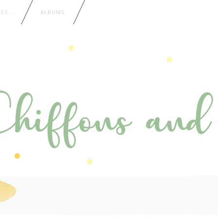
IES…
ALBUMS