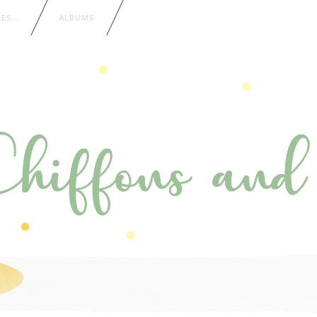
IES…
ALBUMS