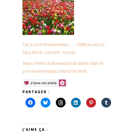
Sur le port d'Amsterdam…. – Chiffons and co,
blog Mode, Lifestyle, Voyage
https://www.chiffonsandco.fr/article-dans-le-
port-d-amsterdam-104472745.html
PARTAGER :
J’AIME ÇA :