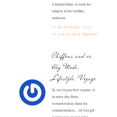
à Amsterdam, ce sont les
tulipes et les vieilles
maisons.
30 NOVEMBRE -0001
Répondre
AT 0 H 00 MIN
Chiffons and co,
blog Mode,
Lifestyle, Voyage
là, on va pas être copine, si
tu mets des liens
commerciaux dans tes
commentaires…..Et Google
n’aime pas ça non plus….