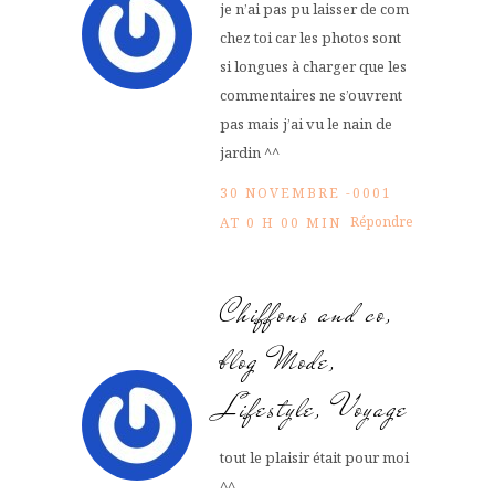
je n’ai pas pu laisser de com
chez toi car les photos sont
si longues à charger que les
commentaires ne s’ouvrent
pas mais j’ai vu le nain de
jardin ^^
30 NOVEMBRE -0001
Répondre
AT 0 H 00 MIN
Chiffons and co,
blog Mode,
Lifestyle, Voyage
tout le plaisir était pour moi
^^