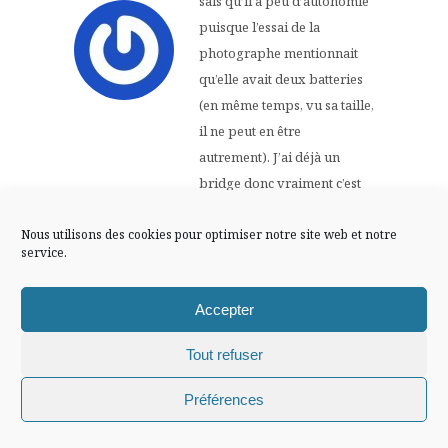
sais qu’il a peu d’autonomie
FLUX INSTA
puisque l’essai de la
photographe mentionnait
Suivre sur Instagram
qu’elle avait deux batteries
(en même temps, vu sa taille,
il ne peut en être
autrement). J’ai déjà un
Mentions légales
Confidentialité
bridge donc vraiment c’est
celui-là que je veux ! A te
dire la vérité, je suis à deux
Nous utilisons des cookies pour optimiser notre site web et notre
service.
doigts de le prendre ^^
30 NOVEMBRE -0001
Accepter
Répondre
AT 0 H 00 MIN
Tout refuser
Chiffons and co © 2009-2025 / Tous droits réservés /
peintrefiguratif
Préférences
Design (bannière et illustration )
Claire La Paillette