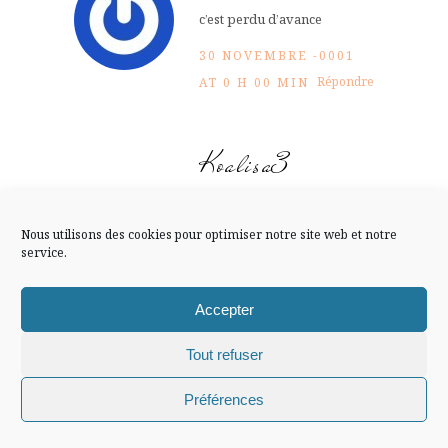
FLUX INSTA
c’est perdu d’avance
30 NOVEMBRE -0001
Suivre sur Instagram
Répondre
AT 0 H 00 MIN
Koalisa3
Mentions légales
Confidentialité
J’espère que tu vas gagner…
Nous utilisons des cookies pour optimiser notre site web et notre
J’ai vu que tu as mis les Acne
service.
boots dans ta sélection, très
bon choix !
Accepter
30 NOVEMBRE -0001
Répondre
AT 0 H 00 MIN
Tout refuser
Chiffons and co © 2009-2025 / Tous droits réservés /
Préférences
Design (bannière et illustration )
Claire La Paillette
Arwen