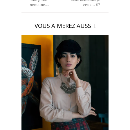
semaine….
veux… #7
VOUS AIMEREZ AUSSI !