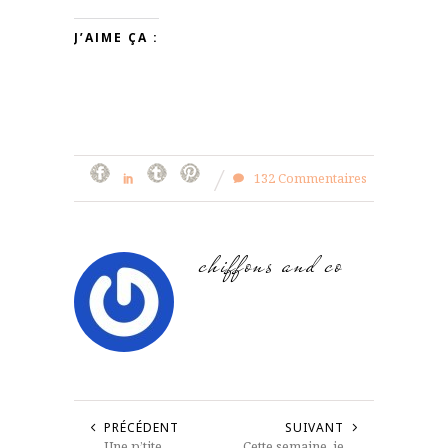
J’AIME ÇA :
132 Commentaires
chiffons and co
PRÉCÉDENT
SUIVANT
Une p’tite
Cette semaine, je