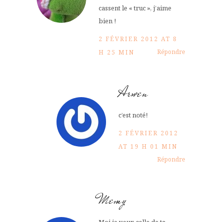
cassent le « truc », j’aime
bien !
2 FÉVRIER 2012 AT 8
Répondre
H 25 MIN
Arwen
c’est noté!
2 FÉVRIER 2012
AT 19 H 01 MIN
Répondre
Memy