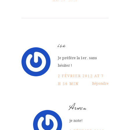
MAI 28. 2018
isa
Je préfére la 1er , sans
hésiter !
2 FÉVRIER 2012 AT 7
Répondre
H 56 MIN
Arwen
je note!