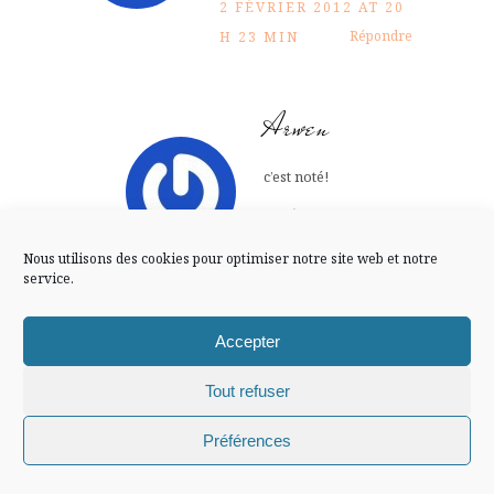
FLUX INSTA
2 FÉVRIER 2012 AT 20
Répondre
H 23 MIN
Suivre sur Instagram
Arwen
c’est noté!
Mentions légales
Confidentialité
2 FÉVRIER 2012
AT 21 H 09 MIN
Nous utilisons des cookies pour optimiser notre site web et notre
Répondre
service.
Accepter
LAISSEZ UN COMMENTAIRE
Tout refuser
Chiffons and co © 2009-2025 / Tous droits réservés /
Préférences
Design (bannière et illustration )
Claire La Paillette