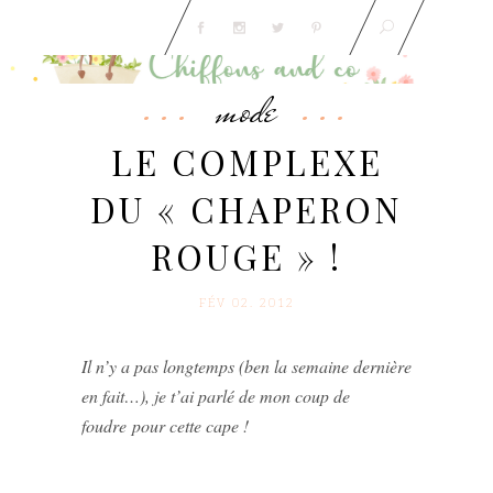
mode
LE COMPLEXE
DU « CHAPERON
ROUGE » !
FÉV 02. 2012
Il n’y a pas longtemps (ben la semaine dernière
en fait…), je t’ai parlé de mon coup de
foudre pour cette cape !