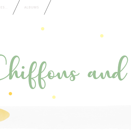
IES…
ALBUMS