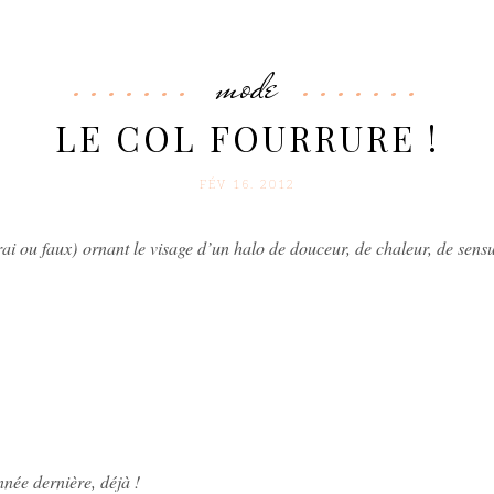
mode
LE COL FOURRURE !
FÉV 16. 2012
vrai ou faux) ornant le visage d’un halo de douceur, de chaleur, de sens
nnée dernière, déjà !