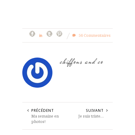
56 Commentaires
chiffons and co
PRÉCÉDENT
SUIVANT
Ma semaine en
Je suis triste…
photos!