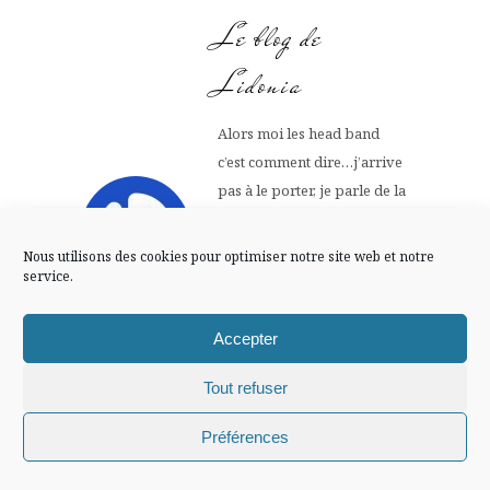
FLUX INSTA
Le blog de
Lidonia
Suivre sur Instagram
Alors moi les head band
c’est comment dire…j’arrive
Mentions légales
Confidentialité
pas à le porter, je parle de la
version élastique celle qu’on
met autour de la tête, pas la
Nous utilisons des cookies pour optimiser notre site web et notre
version cercle, je sais pas si
service.
tu me comprends
Accepter
à part ça j’aime beaucoup je
trouve cela fun
Tout refuser
27 FÉVRIER 2012 AT
Chiffons and co © 2009-2025 / Tous droits réservés /
Préférences
Répondre
11 H 07 MIN
Design (bannière et illustration )
Claire La Paillette