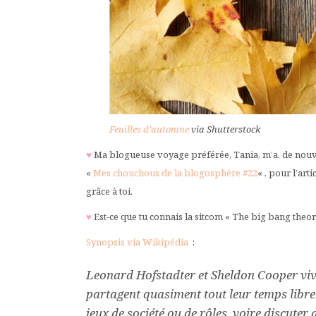
Feuilles d’automne
via Shutterstock
♥
Ma blogueuse voyage préférée, Tania, m’a, de nouveau
«
Mes chouchous de la blogosphère #22
« , pour l’art
grâce à toi.
♥
Est-ce que tu connais la sitcom « The big bang theor
Synopsis via Wikipédia
:
Leonard Hofstadter et Sheldon Cooper viv
partagent quasiment tout leur temps libr
jeux de société ou de rôles, voire discuter 