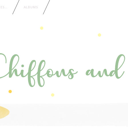
IES…
ALBUMS