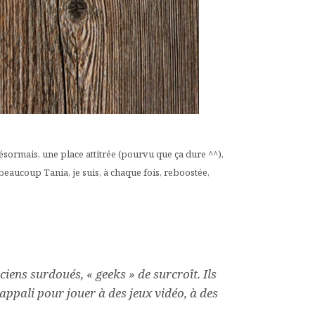
ésormais, une place attitrée (pourvu que ça dure ^^),
beaucoup Tania, je suis, à chaque fois, reboostée,
iciens surdoués, «
geeks
» de surcroît. Ils
pali pour jouer à des jeux vidéo, à des