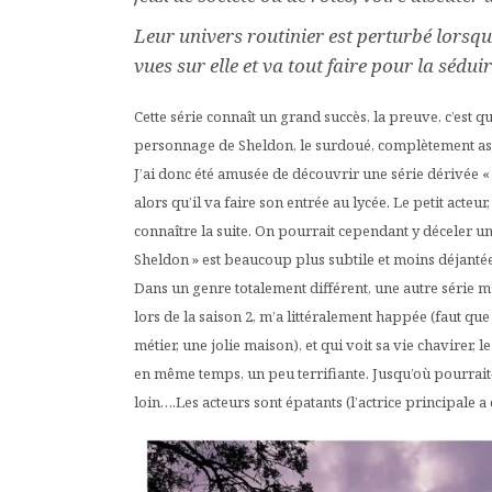
Leur univers routinier est perturbé lorsq
vues sur elle et va tout faire pour la sédui
​Cette série connaît un grand succès, la preuve, c’est
personnage de Sheldon, le surdoué, complètement asoci
J​’ai donc été amusée de découvrir une série dérivée 
alors qu’il va faire son entrée au lycée. Le petit acte
connaître la suite. On pourrait cependant y déceler u
Sheldon » est beaucoup plus subtile et moins déjantée 
Dans un genre totalement différent, une autre série m
lors de la saison 2, m’a littéralement happée (faut que
métier, une jolie maison), et qui voit sa vie chavirer
en même temps, un peu terrifiante. Jusqu’où pourrait-
loin….Les acteurs sont épatants (l’actrice principale a