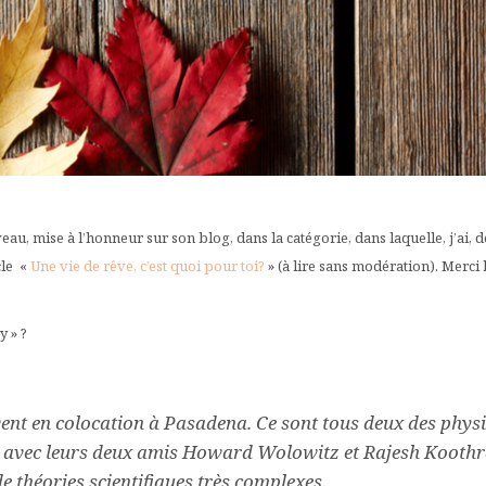
, mise à l’honneur sur son blog, dans la catégorie, dans laquelle, j’ai, d
icle «
Une vie de rêve, c’est quoi pour toi?
» (à lire sans modération). Merci 
y » ?
ent en colocation à Pasadena. Ce sont tous deux des phys
e avec leurs deux amis Howard Wolowitz et Rajesh Koothrap
de théories scientifiques très complexes.