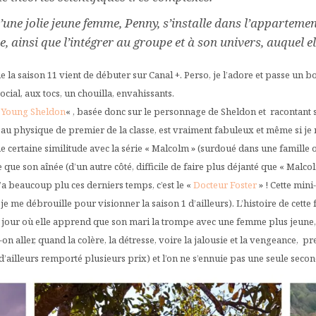
u’une jolie jeune femme, Penny, s’installe dans l’appartem
re, ainsi que l’intégrer au groupe et à son univers, auquel el
 que la saison 11 vient de débuter sur Canal +. Perso, je l’adore et passe 
al​, aux tocs, un chouilla, envahissants.
«
Young Sheldon
« , basée donc sur le personnage de Sheldon et racontant 
ur, au physique de premier de la classe, est vraiment fabuleux et même si je 
ne certaine similitude avec la série « Malcolm » (surdoué dans une famill
que son aînée (d’un autre côté, difficile de faire plus déjanté que « Malcol
’a beaucoup plu ces derniers temps, c’est le «
Docteur Foster
» ! Cette mini
 je me débrouille pour visionner la saison 1 d’ailleurs). L’histoire de cette
, le jour où elle apprend que son mari la trompe avec une femme plus jeune,
on aller, quand la colère, la détresse, voire la jalousie et la vengeance,
 d’ailleurs remporté plusieurs prix) et l’on ne s’ennuie pas une seule secon