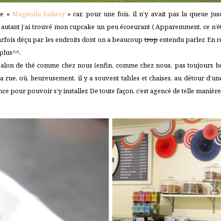
se «
Magnolia bakery
» car, pour une fois, il n’y avait pas la queue ju
 autant j’ai trouvé mon cupcake un peu écoeurant ( Apparemment, ce n’ét
rfois déçu par les endroits dont on a beaucoup
trop
entendu parler. En re
 plus^^.
salon de thé comme chez nous (enfin, comme chez nous, pas toujours hei
 la rue, où, heureusement, il y a souvent tables et chaises, au détour d’
ance pour pouvoir s’y installer. De toute façon, c’est agencé de telle maniè