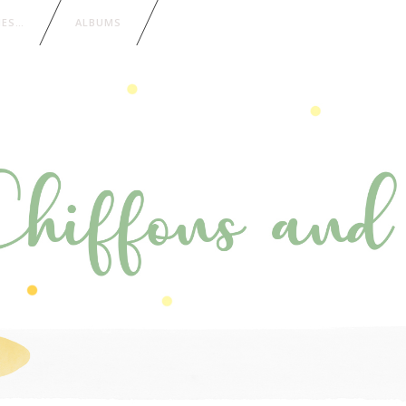
IES…
ALBUMS