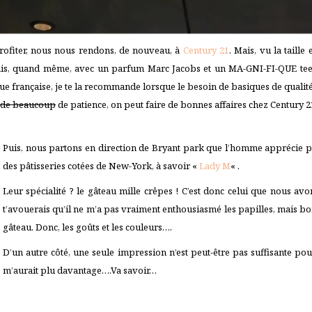
 profiter, nous nous rendons, de nouveau, à
Century 21
. Mais, vu la taill
ais, quand même, avec un parfum Marc Jacobs et un MA-GNI-FI-QUE tee-shir
ue française, je te la recommande lorsque le besoin de basiques de qualité s
de beaucoup
de patience, on peut faire de bonnes affaires chez Century 2
Puis, nous partons en direction de Bryant park que l’homme apprécie p
des pâtisseries cotées de New-York, à savoir «
Lady M
« .
Leur spécialité ? le gâteau mille crêpes ! C’est donc celui que nous avon
t’avouerais qu’il ne m’a pas vraiment enthousiasmé les papilles, mais
gâteau. Donc, les goûts et les couleurs….
D’un autre côté, une seule impression n’est peut-être pas suffisante po
m’aurait plu davantage….Va savoir…