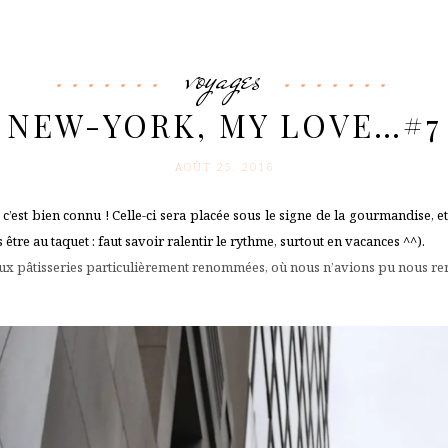
voyages
NEW-YORK, MY LOVE…#7
AOÛT 25. 2016
c’est bien connu ! Celle-ci sera placée sous le signe de la gourmandise, e
tre au taquet : faut savoir ralentir le rythme, surtout en vacances ^^).
deux pâtisseries particulièrement renommées, où nous n’avions pu nous re