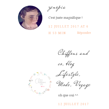
zenopia
C’est juste magnifique !
12 JUILLET 2017 AT 6
Répondre
H 53 MIN
Chiffons and
co, blog
Lifestyle,
Mode, Voyage
oh que oui ^^
12 JUILLET 2017