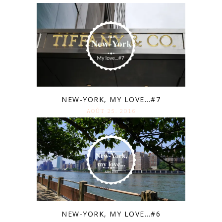
NEW-YORK, MY LOVE…#7
AOÛT 25. 2016
NEW-YORK, MY LOVE…#6