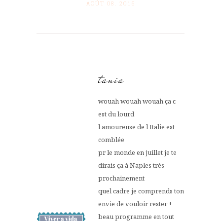
AOÛT 08. 2016
tania
wouah wouah wouah ça c
est du lourd
l amoureuse de l Italie est
comblée
pr le monde en juillet je te
dirais ça à Naples très
prochainement
quel cadre je comprends ton
envie de vouloir rester +
beau programme en tout