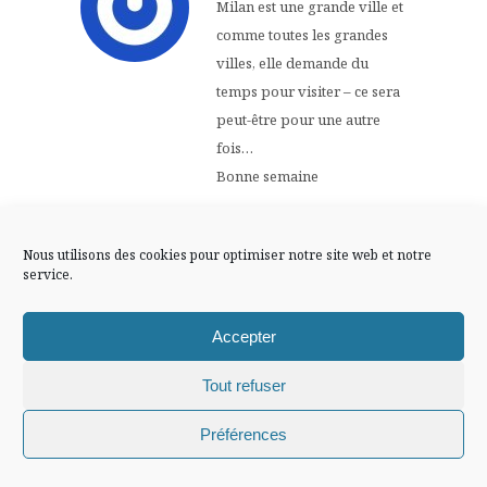
FLUX INSTA
Milan est une grande ville et
comme toutes les grandes
villes, elle demande du
Suivre sur Instagram
temps pour visiter – ce sera
peut-être pour une autre
fois…
Bonne semaine
Mentions légales
Confidentialité
12 JUILLET 2017 AT 8
Répondre
H 25 MIN
Nous utilisons des cookies pour optimiser notre site web et notre
service.
Chiffons and
Accepter
co, blog
Tout refuser
Lifestyle,
Chiffons and co © 2009-2025 / Tous droits réservés /
Préférences
Design (bannière et illustration )
Claire La Paillette
Mode, Voyage