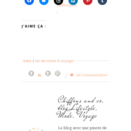
J’AIME ÇA :
italie
/
lac de côme
/
voyage
26 Commentaires
Chiffons and co,
blog Lifestyle,
Mode, Voyage
Le blog avec une pincée de