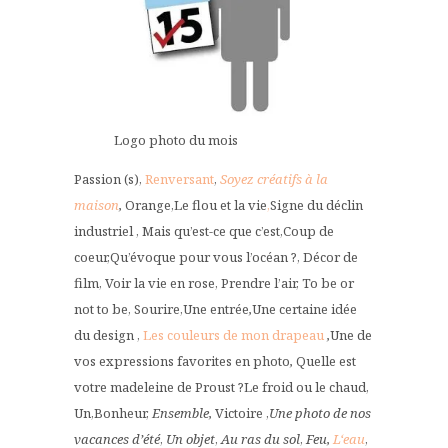
Logo photo du mois
Passion (s),
Renversant
,
Soyez créatifs à la
maison
,
Orange,Le flou et la vie
,
Signe du déclin
industriel , Mais qu’est-ce que c’est,Coup de
coeur,Qu’évoque pour vous l’océan ?, Décor de
film, Voir la vie en rose, Prendre l’air, To be or
not to be, Sourire,Une entrée
,
Une certaine idée
du design ,
Les couleurs de mon drapeau
,
Une de
vos expressions favorites en photo
,
Quelle est
votre madeleine de Proust ?Le froid ou le chaud,
Un,Bonheur,
Ensemble,
Victoire ,
Une photo de nos
vacances d’été
,
Un objet
,
Au ras du sol
,
Feu,
L‘eau
,