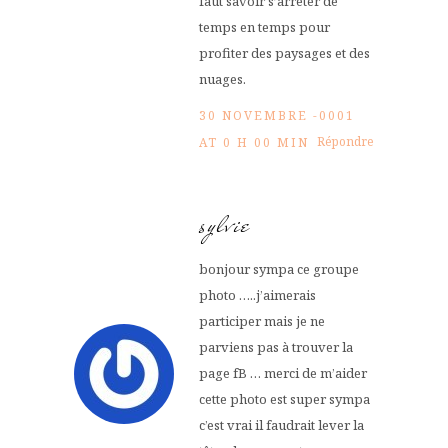
faut savoir s’arrêter de
temps en temps pour
profiter des paysages et des
nuages.
30 NOVEMBRE -0001
Répondre
AT 0 H 00 MIN
sylvie
bonjour sympa ce groupe
photo …..j’aimerais
participer mais je ne
parviens pas à trouver la
page fB … merci de m’aider
cette photo est super sympa
c’est vrai il faudrait lever la