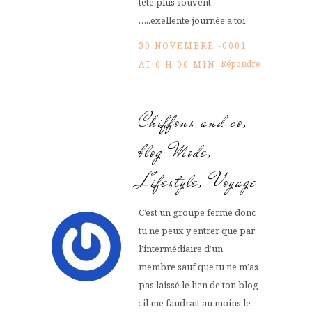
tête plus souvent
…..exellente journée a toi
30 NOVEMBRE -0001
Répondre
AT 0 H 00 MIN
Chiffons and co,
blog Mode,
Lifestyle, Voyage
C’est un groupe fermé donc
tu ne peux y entrer que par
l’intermédiaire d’un
membre sauf que tu ne m’as
pas laissé le lien de ton blog
: il me faudrait au moins le