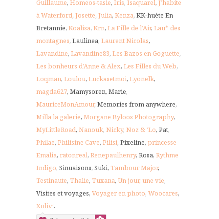
Guillaume
,
Homeos-tasie
,
Iris
,
Isaquarel
,
J’habite
à Waterford
,
Josette
,
Julia
,
Kenza
, KK-huète En
Bretannie,
Koalisa
,
Krn
,
La Fille de l’Air
,
Lau* des
montagnes
, Laulinea,
Laurent Nicolas
,
Lavandine
,
Lavandine83
,
Les Bazos en Goguette
,
Les bonheurs d’Anne & Alex
,
Les Filles du Web
,
Loqman
,
Loulou
,
Luckasetmoi
,
Lyonelk
,
magda627
, Mamysoren, Marie,
MauriceMonAmour
, Memories from anywhere,
Milla la galerie
,
Morgane Byloos Photography
,
MyLittleRoad
,
Nanouk
,
Nicky
,
Noz & ‘Lo
, Pat,
Philae
,
Philisine Cave
,
Pilisi
, Pixeline,
princesse
Emalia
,
ratonreal
,
Renepaulhenry
, Rosa,
Rythme
Indigo
, Sinuaisons, Suki,
Tambour Major
,
Testinaute
,
Thalie
,
Tuxana
,
Un jour, une vie
,
Visites et voyages,
Voyager en photo
,
Woocares
,
Xoliv’
.