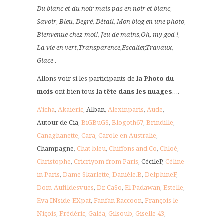
Du blanc et du noir mais pas en noir et blanc
,
Savoir
,
Bleu
,
Degré
,
Détail
,
Mon blog en une photo
,
Bienvenue chez moi!
,
Jeu de mains,
Oh, my god !
,
La vie en vert
,
Transparence,
Escalier,
Travaux
,
Glace
.
Allons voir si les participants de
la Photo du
mois
ont bien tous
la tête dans les nuages
….
A’icha
,
Akaieric
, Alban,
Alexinparis
,
Aude
,
Autour de Cia,
BiGBuGS
,
Blogoth67
,
Brindille
,
Canaghanette
,
Cara
,
Carole en Australie
,
Champagne,
Chat bleu
,
Chiffons and Co
,
Chloé
,
Christophe
,
Cricriyom from Paris
, CécileP,
Céline
in Paris
,
Dame Skarlette
,
Danièle.B
,
DelphineF
,
Dom-Aufildesvues
,
Dr. CaSo
,
El Padawan
,
Estelle
,
Eva INside-EXpat
,
Fanfan Raccoon
,
François le
Niçois
,
Frédéric
,
Galéa
,
Gilsoub
,
Giselle 43
,