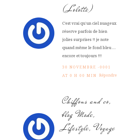
(Lolotte)
C’est vrai qu’un ciel nuageux
réserve parfois de bien
jolies surprises !! je note
quand même le fond bleu …
encore et toujours !!!
30 NOVEMBRE -0001
Répondre
AT 0 H 00 MIN
Chiffons and co,
blog Mode,
Lifestyle, Voyage