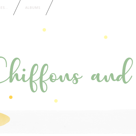
IES…
ALBUMS