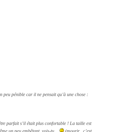
un peu pénible car il ne pensait qu’à une chose :
parfait s’il était plus confortable ! La taille est
d même un peu embêtant, vois-tu….
(mourir , c’est