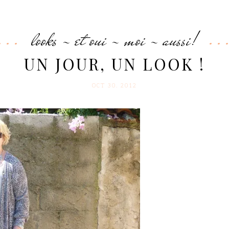
looks - et oui - moi - aussi!
UN JOUR, UN LOOK !
OCT 30. 2012