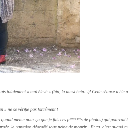
 mais totalement « mal élevé » (bin, là aussi hein…)! Cette séance a été 
en » ne se vérifie pas forcément !
 quand même pour ça que je fais ces p*****s de photos) qui pourrait être 
la journée, le pantalon dégraffé sous peine de mourir…Et ça, c’est quan