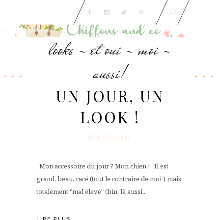
looks - et oui - moi -
aussi!
UN JOUR, UN
LOOK !
OCT 30. 2012
Mon accessoire du jour ? Mon chien ! Il est
grand, beau, racé (tout le contraire de moi ) mais
totalement "mal élevé" (bin, là aussi...
LIRE PLUS