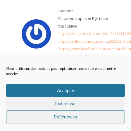
FLUX INSTA
Bonjour
Ce sac est superbe !! je tente
Suivre sur Instagram
ma chance
https://plus.google.com/u/0/1016171129
https://twitter.com/lanormande2011/sta
https://www.facebook.com/corinne.del
Mentions légales
Confidentialité
merci et bonne journée
30 NOVEMBRE -0001
Nous utilisons des cookies pour optimiser notre site web et notre
service.
Répondre
AT 0 H 00 MIN
Accepter
Arwen
Tout refuser
+3 merci!
Chiffons and co © 2009-2025 / Tous droits réservés /
Préférences
Design (bannière et illustration )
Claire La Paillette
30 NOVEMBRE -0001
Répondre
AT 0 H 00 MIN