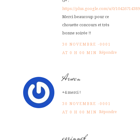
G+ :
https://plus.google.com/u/0/104267143
Merci beaucoup pour ce
chouette concours et très
bonne soirée !!
30 NOVEMBRE -0001
Répondre
AT 0 H 00 MIN
Arwen
+4 merci !
30 NOVEMBRE -0001
Répondre
AT 0 H 00 MIN
corinneb