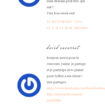
mais demain peut-être, qui
sait ?
Très bon week-end
30 NOVEMBRE -0001
Répondre
AT 0 H 00 MIN
david sucarrat
Bonjour, merci pour le
concours. j’aime, je partage
et je participe avec plaisir
pour l’offrir a ma cherie !
mes partages :
https://www.facebook.com/david.lestiou
http://www.hellocoton.fr/-
m1630996