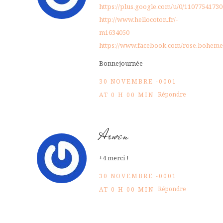
https://plus.google.com/u/0/110775417
http://www.hellocoton.fr/-
m1634050
https://www.facebook.com/rose.boheme
Bonnejournée
30 NOVEMBRE -0001
Répondre
AT 0 H 00 MIN
Arwen
+4 merci !
30 NOVEMBRE -0001
Répondre
AT 0 H 00 MIN