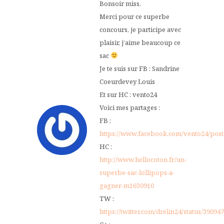
Bonsoir miss,
Merci pour ce superbe
concours, je participe avec
plaisir, j’aime beaucoup ce
sac
Je te suis sur FB : Sandrine
Coeurdevey Louis
Et sur HC : vento24
Voici mes partages :
FB :
https://www.facebook.com/vento24/pos
HC :
http://www.hellocoton.fr/un-
superbe-sac-lollipops-a-
gagner-m1630910
TW :
https://twitter.com/drelin24/status/3909