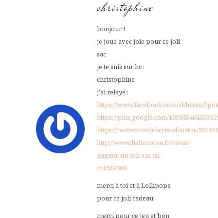
christophine
bonjour !
je joue avec joie pour ce joli
sac
je te suis sur hc :
christophine
j’ai relayé :
https://www.facebook.com/ckhristof/po
https://plus.google.com/1038854646535
https://twitter.com/ckcristof/status/391
http://www.hellocoton.fr/viens-
gagner-un-joli-sac-ici-
m1633908
merci à toi et à Lollipops,
pour ce joli cadeau
merci pour ce jeu et bon