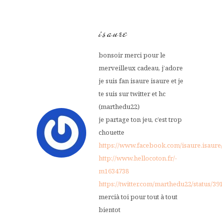
isaure
bonsoir merci pour le
merveilleux cadeau, j’adore
je suis fan isaure isaure et je
te suis sur twitter et hc
(marthedu22)
je partage ton jeu, c’est trop
chouette
https://www.facebook.com/isaure.isaure
http://www.hellocoton.fr/-
m1634738
https://twitter.com/marthedu22/status/3
mercià toi pour tout à tout
bientot