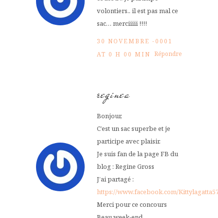
volontiers.. il est pas mal ce
sac… merciiiii !!!!
30 NOVEMBRE -0001
Répondre
AT 0 H 00 MIN
reginea
Bonjour,
C’est un sac superbe et je
participe avec plaisir.
Je suis fan de la page FB du
blog : Regine Gross
J’ai partagé :
https://www.facebook.com/Kittylagatta5
Merci pour ce concours
Beau week-end