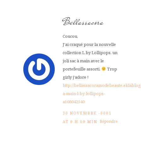
Bellassacora
Coucou,
J’ai craqué pour la nouvelle
collection L by Lollipops, un
joli sac à main avec le
portefeuille assorti.
Trop
girly j’adore !
http://bellassacoramodebeaute.eklablog.
a-main-l-by-lollipops-
a108042540
30 NOVEMBRE -0001
Répondre
AT 0 H 00 MIN