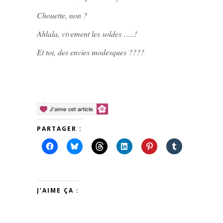
Chouette, non ?
Ahlala, vivement les soldes …..!
Et toi, des envies modesques ????
PARTAGER :
J’AIME ÇA :