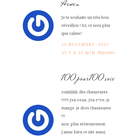
Arwen
Je te souhaite un très bon
réveillon ! Ici, ce sera plus
que calme!
30 NOVEMBRE -0001
Répondre
AT 0 H 00 MIN
100pour100soie
ouiiiiiiiii, des chaussures
!!!!!! j’en veux, j’en r^ve, je
mange, je dors chaussures
!!!
non, plus sérieusement,
j’aime bien ce site aussi,