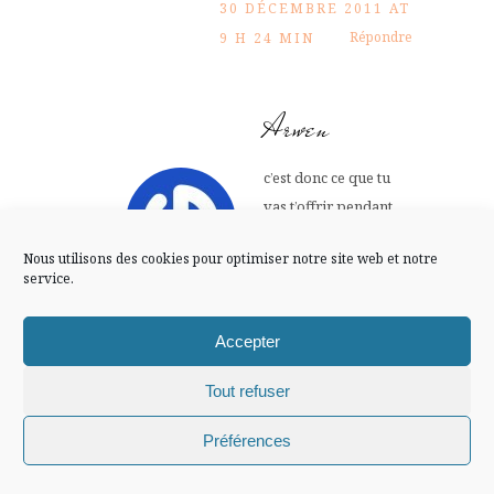
FLUX INSTA
30 DÉCEMBRE 2011 AT
Répondre
9 H 24 MIN
Suivre sur Instagram
Arwen
c’est donc ce que tu
Mentions légales
Confidentialité
vas t’offrir pendant
les soldes?????
Nous utilisons des cookies pour optimiser notre site web et notre
30 DÉCEMBRE
service.
2011 AT 10 H 04
Répondre
MIN
Accepter
Tout refuser
Armelle
Chiffons and co © 2009-2025 / Tous droits réservés /
Préférences
Design (bannière et illustration )
Claire La Paillette
Des envies modesques