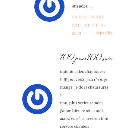
attendre…..
30 DÉCEMBRE
2011 AT 9 H 47
Répondre
MIN
100pour100soie
ouiiiiiiiii, des chaussures
!!!!!! j’en veux, j’en r^ve, je
mange, je dors chaussures
!!!
non, plus sérieusement,
j’aime bien ce site aussi,
assez varié et avec un bon
service clientèle !