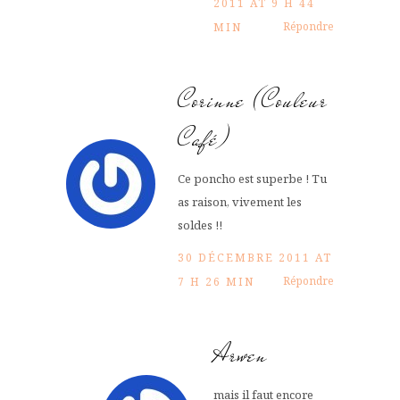
2011 AT 9 H 44
Répondre
MIN
Corinne (Couleur
Café)
Ce poncho est superbe ! Tu
as raison, vivement les
soldes !!
30 DÉCEMBRE 2011 AT
Répondre
7 H 26 MIN
Arwen
mais il faut encore