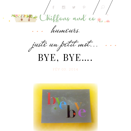
humeurs
,
juste un petit mot...
BYE, BYE….
FÉV 03. 2014