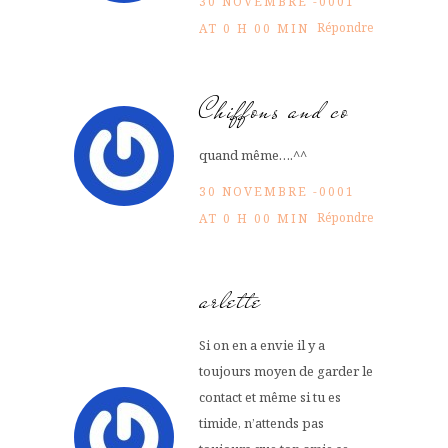
30 NOVEMBRE -0001
Répondre
AT 0 H 00 MIN
Chiffons and co
quand même….^^
30 NOVEMBRE -0001
Répondre
AT 0 H 00 MIN
arlette
Si on en a envie il y a
toujours moyen de garder le
contact et même si tu es
timide, n’attends pas