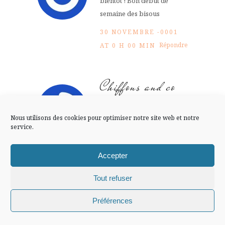
bientôt ! Bon début de
FLUX INSTA
semaine des bisous
30 NOVEMBRE -0001
Suivre sur Instagram
Répondre
AT 0 H 00 MIN
Chiffons and co
Mentions légales
Confidentialité
Bonne semaine ! Bises.
Nous utilisons des cookies pour optimiser notre site web et notre
service.
30 NOVEMBRE -0001
Répondre
AT 0 H 00 MIN
Accepter
chocoladdict
Tout refuser
Chiffons and co © 2009-2025 / Tous droits réservés /
Préférences
émouvant ton article, je
Design (bannière et illustration )
Claire La Paillette
comprends que ce soit