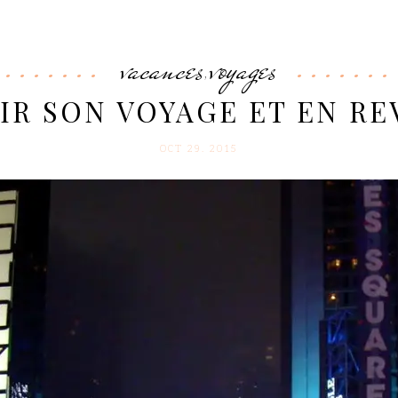
vacances
voyages
,
R SON VOYAGE ET EN RE
OCT 29. 2015