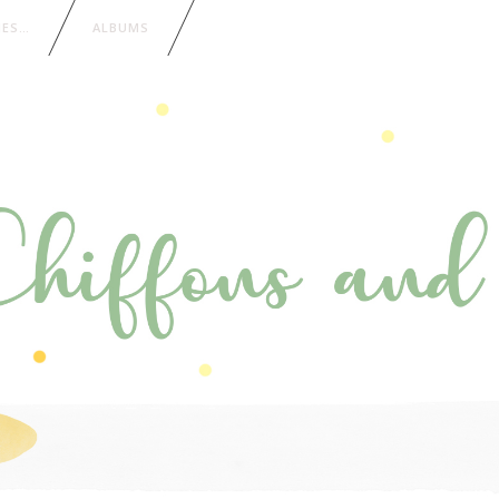
IES…
ALBUMS