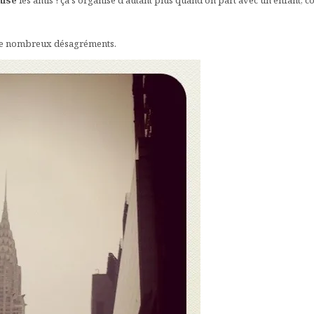
nise
les amis ! ça s'organise d'autant plus quand on part avec un enfant, co
er de nombreux désagréments.