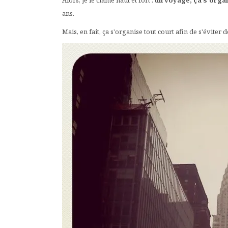
Alors, je le clame haut et fort :
un voyage, ça s'orga
ans.
Mais, en fait, ça s'organise tout court afin de s'évit