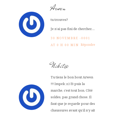
Arwen
tu trouves?
Je n’ai pas fini de chercher….
30 NOVEMBRE -0001
Répondre
AT 0 H 00 MIN
Nikit@
Tu tiens le bon bout Arwen
!!! Impek ;o) Et puis la
marche, c’est tout bon. Côté
soldes, pas grand chose. Il
faut que je regarde pour des
chaussures avant qu’il n’y ait