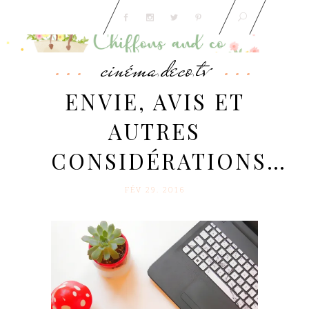
cinéma
deco
tv
,
,
ENVIE, AVIS ET
AUTRES
CONSIDÉRATIONS…
FÉV 29. 2016