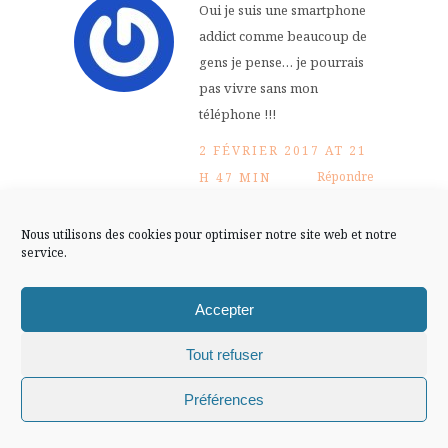
FLUX INSTA
Oui je suis une smartphone
addict comme beaucoup de
gens je pense… je pourrais
Suivre sur Instagram
pas vivre sans mon
téléphone !!!
2 FÉVRIER 2017 AT 21
Mentions légales
Confidentialité
Répondre
H 47 MIN
Nous utilisons des cookies pour optimiser notre site web et notre
A.M. Thepeller
service.
Hey,
Accepter
Impossible de faire une
Tout refuser
pause. Déjà, j’ai mes
musiques sur mon
Chiffons and co © 2009-2025 / Tous droits réservés /
Préférences
téléphone, donc ce n’est pas
Design (bannière et illustration )
Claire La Paillette
pensable de passer une