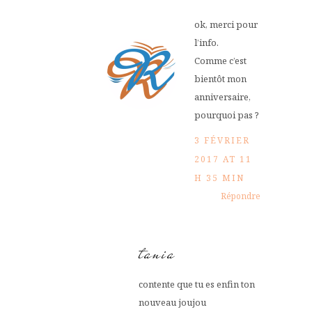
ok, merci pour
l’info.
Comme c’est
bientôt mon
anniversaire,
pourquoi pas ?
3 FÉVRIER
2017 AT 11
H 35 MIN
Répondre
tania
contente que tu es enfin ton
nouveau joujou