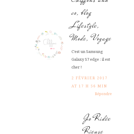
co, blog
Lifestyle,
Mode, Voyage
C’est un Samsung
Galaxy S7 edge : il est
cher !
2 FÉVRIER 2017
AT 17 H 56 MIN
Répondre
Jo Ridée
Rieuse