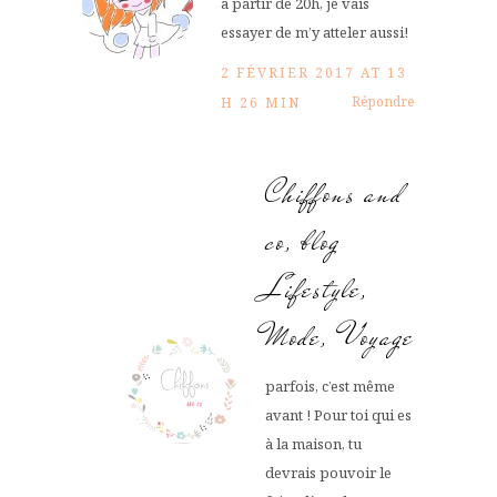
à partir de 20h, je vais
essayer de m’y atteler aussi!
2 FÉVRIER 2017 AT 13
Répondre
H 26 MIN
Chiffons and
co, blog
Lifestyle,
Mode, Voyage
parfois, c’est même
avant ! Pour toi qui es
à la maison, tu
devrais pouvoir le