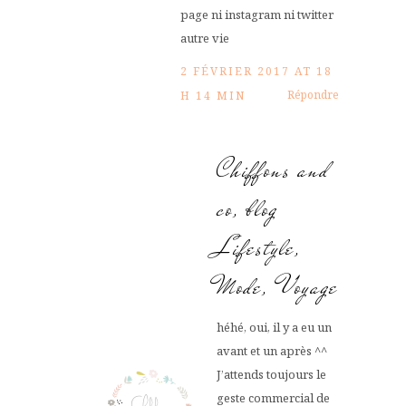
page ni instagram ni twitter
autre vie
2 FÉVRIER 2017 AT 18
Répondre
H 14 MIN
Chiffons and
co, blog
Lifestyle,
Mode, Voyage
héhé, oui, il y a eu un
avant et un après ^^
J’attends toujours le
geste commercial de