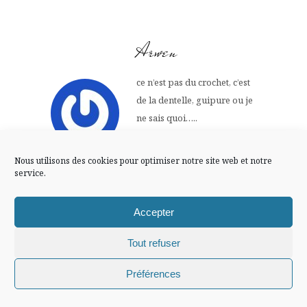
FLUX INSTA
Arwen
Suivre sur Instagram
ce n’est pas du crochet, c’est
de la dentelle, guipure ou je
ne sais quoi…..
Mentions légales
Confidentialité
Bises
Nous utilisons des cookies pour optimiser notre site web et notre
30 NOVEMBRE -0001
service.
Répondre
AT 0 H 00 MIN
Accepter
Jeannette
Tout refuser
Chiffons and co © 2009-2025 / Tous droits réservés /
si si je veux plein de choses.
Préférences
Design (bannière et illustration )
Claire La Paillette
La collection Comptoir des