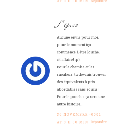
Répondre
AT 0 H 00 MIN
L'épice
Aucune envie pour moi,
pour le moment (ça
commence à être louche,
c’t’affaire! :p).
Pour la chemise et les
sneakers: tu devrais trouver
des équivalents à pris
abordables sans soucis!
Pour le poncho, ça sera une
autre histoire…
30 NOVEMBRE -0001
Répondre
AT 0 H 00 MIN