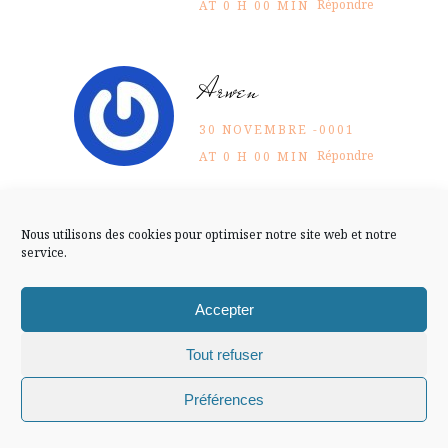
FLUX INSTA
Répondre
AT 0 H 00 MIN
Suivre sur Instagram
Arwen
30 NOVEMBRE -0001
Répondre
AT 0 H 00 MIN
Mentions légales
Confidentialité
isa
Nous utilisons des cookies pour optimiser notre site web et notre
service.
Ni l’un ni l’autre, plutôt bleu
Accepter
ciel …
30 NOVEMBRE -0001
Tout refuser
Répondre
AT 0 H 00 MIN
Chiffons and co © 2009-2025 / Tous droits réservés /
Préférences
Design (bannière et illustration )
Claire La Paillette