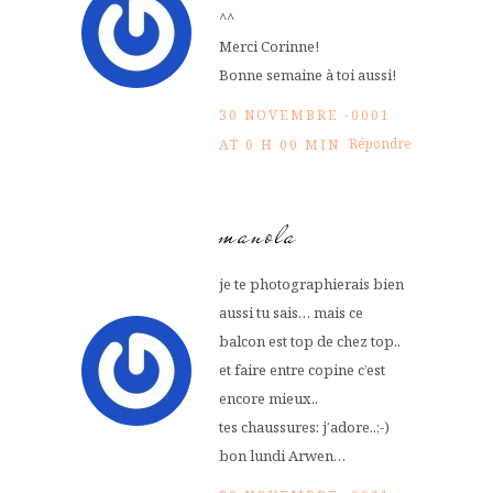
^^
Merci Corinne!
Bonne semaine à toi aussi!
30 NOVEMBRE -0001
Répondre
AT 0 H 00 MIN
manola
je te photographierais bien
aussi tu sais… mais ce
balcon est top de chez top..
et faire entre copine c’est
encore mieux..
tes chaussures: j’adore..;-)
bon lundi Arwen…