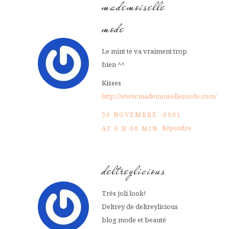
mademoiselle
mode
Le mint te va vraiment trop
bien ^^
Kisses
http://www.mademoisellemode.com/
30 NOVEMBRE -0001
Répondre
AT 0 H 00 MIN
deltreylicious
Très joli look!
Deltrey de deltreylicious
blog mode et beauté