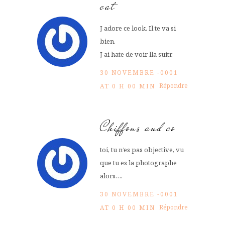
cat
J adore ce look. Il te va si
bien.
J ai hate de voir lla suitr.
30 NOVEMBRE -0001
Répondre
AT 0 H 00 MIN
Chiffons and co
toi, tu n’es pas objective, vu
que tu es la photographe
alors….
30 NOVEMBRE -0001
Répondre
AT 0 H 00 MIN