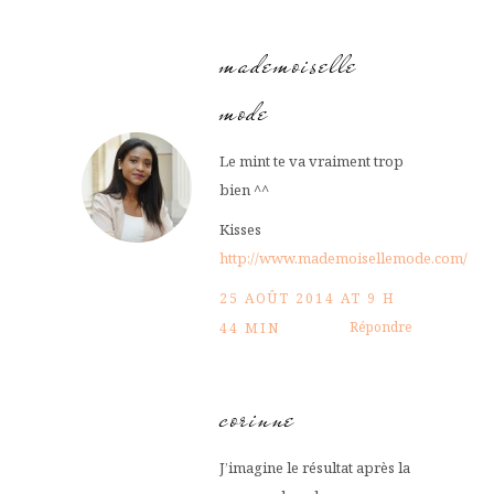
mademoiselle
mode
Le mint te va vraiment trop
bien ^^
Kisses
http://www.mademoisellemode.com/
25 AOÛT 2014 AT 9 H
Répondre
44 MIN
corinne
J’imagine le résultat après la