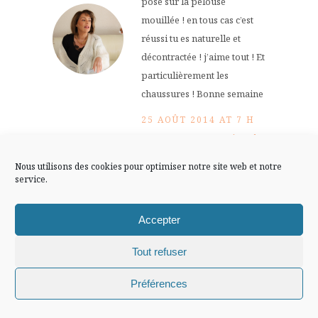
pose sur la pelouse
FLUX INSTA
mouillée ! en tous cas c’est
réussi tu es naturelle et
Suivre sur Instagram
décontractée ! j’aime tout ! Et
particulièrement les
chaussures ! Bonne semaine
25 AOÛT 2014 AT 7 H
Mentions légales
Confidentialité
Répondre
53 MIN
Nous utilisons des cookies pour optimiser notre site web et notre
service.
Chiffons and
co
Accepter
Tout refuser
tout est passé à la
Chiffons and co © 2009-2025 / Tous droits réservés /
machine ^^
Préférences
Design (bannière et illustration )
Claire La Paillette
Merci Corinne!
Bonne semaine à toi