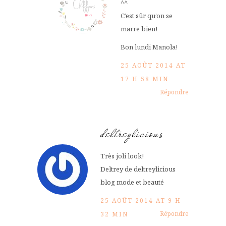
^^
C’est sûr qu’on se
marre bien!
Bon lundi Manola!
25 AOÛT 2014 AT
17 H 58 MIN
Répondre
deltreylicious
Très joli look!
Deltrey de deltreylicious
blog mode et beauté
25 AOÛT 2014 AT 9 H
Répondre
32 MIN