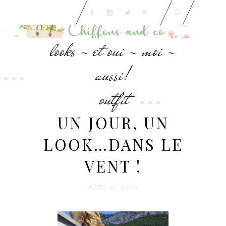
looks - et oui - moi -
aussi!
outfit
,
UN JOUR, UN
LOOK…DANS LE
VENT !
AOÛT 25. 2014