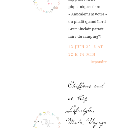
pique-niques dans
« Amicalement votre »
ou plutôt quand Lord
Brett Sinclair partait
faire du camping?)
13 JUIN 2016 AT
12 H 36 MIN
Répondre
Chiffons and
co, blog
Lifestyle,
Mode, Voyage