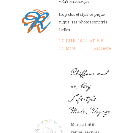
rideerieuse
trop chic et stylé ce pique
nique. Tes photos sont très
belles
13 JUIN 2016 AT 9 H
Répondre
11 MIN
Chiffons and
co, blog
Lifestyle,
Mode, Voyage
Merci à toi! (te
rappelles-tu les