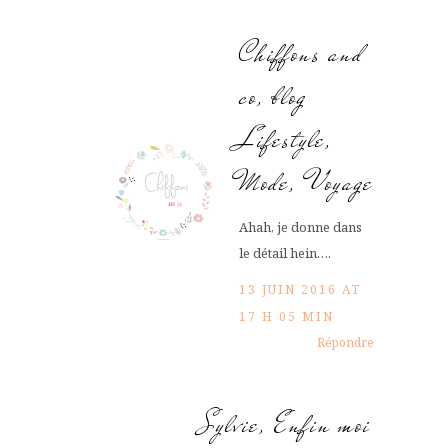
Chiffons and
co, blog
Lifestyle,
Mode, Voyage
Ahah, je donne dans
le détail hein….
13 JUIN 2016 AT
17 H 05 MIN
Répondre
Sylvie, Enfin moi