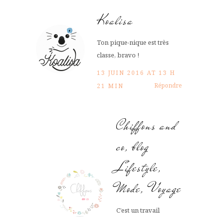
Koalisa
Ton pique-nique est très
classe, bravo !
13 JUIN 2016 AT 13 H
Répondre
21 MIN
Chiffons and
co, blog
Lifestyle,
Mode, Voyage
C’est un travail