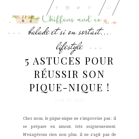
balade
et si on sortait...
,
,
lifestyle
5 ASTUCES POUR
RÉUSSIR SON
PIQUE-NIQUE !
JUIN 13. 2016
Chez nous, le pique-nique ne s’improvise pas : il
se prépare en amont, très soigneusement.
N’exagérons rien non plus, il ne s’agit pas de