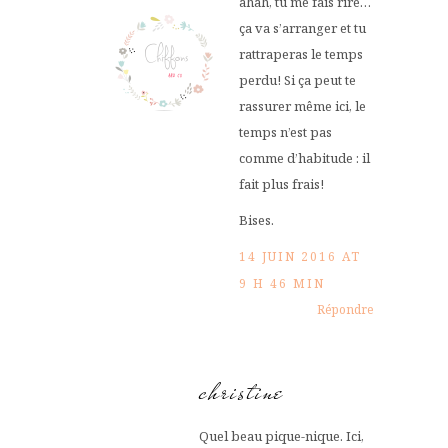
ahah, tu me fais rire…
ça va s’arranger et tu
rattraperas le temps
perdu! Si ça peut te
rassurer même ici, le
temps n’est pas
comme d’habitude : il
fait plus frais!
Bises.
14 JUIN 2016 AT
9 H 46 MIN
Répondre
christine
Quel beau pique-nique. Ici,