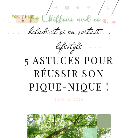
balade
et si on sortait...
,
,
lifestyle
5 ASTUCES POUR
RÉUSSIR SON
PIQUE-NIQUE !
JUIN 13. 2016