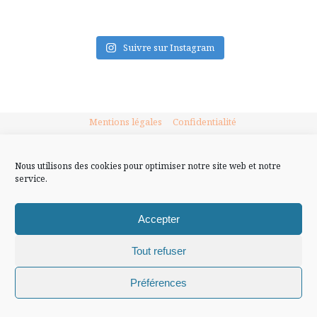
FLUX INSTA
Suivre sur Instagram
Mentions légales
Confidentialité
Nous utilisons des cookies pour optimiser notre site web et notre
service.
Accepter
Tout refuser
Chiffons and co © 2009-2025 / Tous droits réservés /
Préférences
Design (bannière et illustration )
Claire La Paillette