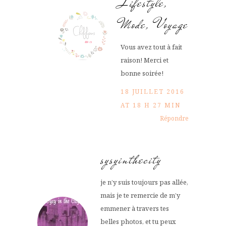
Lifestyle,
Mode, Voyage
Vous avez tout à fait
raison! Merci et
bonne soirée!
18 JUILLET 2016
AT 18 H 27 MIN
Répondre
sysyinthecity
je n’y suis toujours pas allée,
mais je te remercie de m’y
emmener à travers tes
belles photos, et tu peux