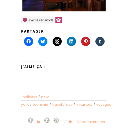
PARTAGER :
J’AIME ÇA :
holidays
/
new-
york
/
tourisme
/
travel
/
usa
/
vacances
/
voyages
36 Commentaires