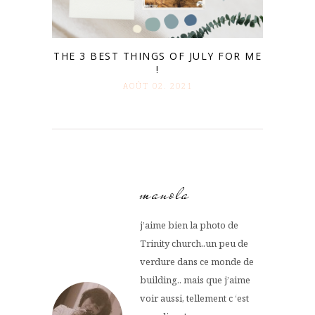
THE 3 BEST THINGS OF JULY FOR ME
!
AOÛT 02. 2021
manola
j’aime bien la photo de
Trinity church..un peu de
verdure dans ce monde de
building.. mais que j’aime
voir aussi, tellement c ‘est