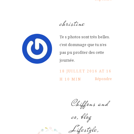
christine
Te s photos sont très belles.
c’est dommage que tu n’es
pas pu profiter des cette
journée.
18 JUILLET 2016 AT 16
Répondre
H 10 MIN
Chiffons and
co, blog
Lifestyle,