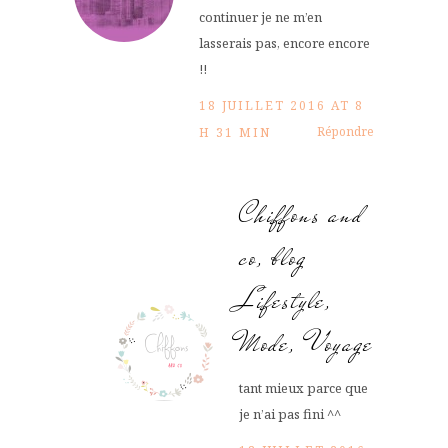
continuer je ne m’en
lasserais pas, encore encore
!!
18 JUILLET 2016 AT 8
Répondre
H 31 MIN
Chiffons and
co, blog
Lifestyle,
Mode, Voyage
tant mieux parce que
je n’ai pas fini ^^