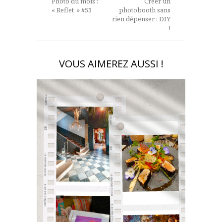
Photo du mois :
Créer un
« Reflet » #53
photobooth sans
rien dépenser : DIY
!
VOUS AIMEREZ AUSSI !