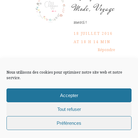
FLUX INSTA
Mode, Voyage
Suivre sur Instagram
merci !
18 JUILLET 2016
AT 18 H 14 MIN
Répondre
Mentions légales
Confidentialité
Manon
Nous utilisons des cookies pour optimiser notre site web et notre
service.
New York est une ville si
Accepter
fascinante et attractive,
quelles belles photos!
Tout refuser
18 JUILLET 2016 AT 22
Chiffons and co © 2009-2025 / Tous droits réservés /
Préférences
Répondre
H 56 MIN
Design (bannière et illustration )
Claire La Paillette