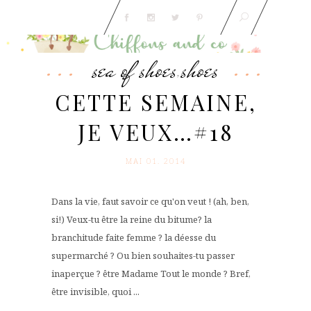
sea of shoes
shoes
,
CETTE SEMAINE,
JE VEUX…#18
MAI 01. 2014
Dans la vie, faut savoir ce qu'on veut ! (ah, ben,
si!) Veux-tu être la reine du bitume? la
branchitude faite femme ? la déesse du
supermarché ? Ou bien souhaites-tu passer
inaperçue ? être Madame Tout le monde ? Bref,
être invisible, quoi ...