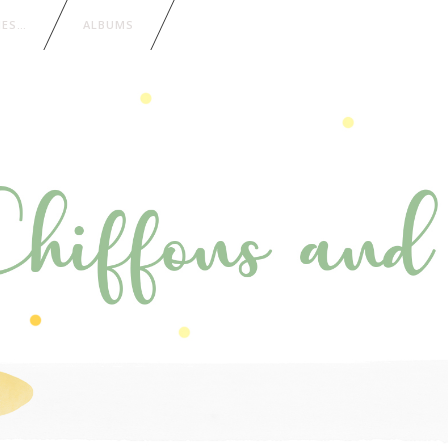
IES…
ALBUMS