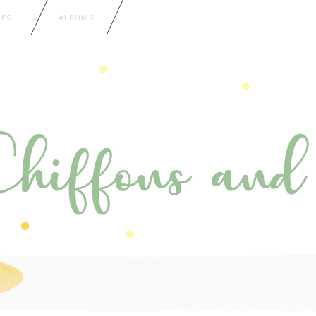
IES…
ALBUMS