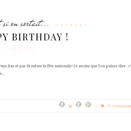
t si on sortait...
Y BIRTHDAY !
AVR 30. 2012
Pays-Bas et par-là même la fête nationale! Le moins que l'on puisse dire , c'
...
75 Commenta