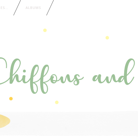
IES…
ALBUMS