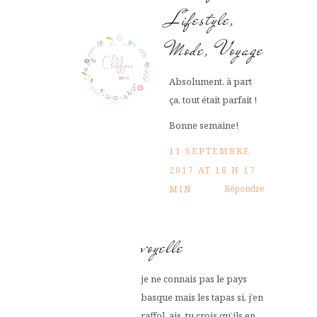
Lifestyle,
Mode, Voyage
Absolument, à part
ça, tout était parfait !
Bonne semaine!
11 SEPTEMBRE
2017 AT 18 H 17
Répondre
MIN
voyelle
je ne connais pas le pays
basque mais les tapas si, j’en
raffol..ais, tu crois qu’ils en