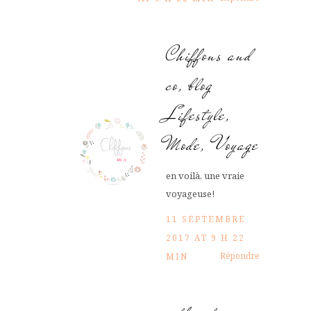
Chiffons and
co, blog
Lifestyle,
Mode, Voyage
en voilà, une vraie
voyageuse!
11 SEPTEMBRE
2017 AT 9 H 22
Répondre
MIN