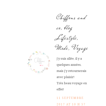
Chiffons and
co, blog
Lifestyle,
Mode, Voyage
j’y suis allée, il y a
quelques années,
mais j’y retournerais
avec plaisir!
Très beau voyage en
effet!
11 SEPTEMBRE
2017 AT 10 H 57