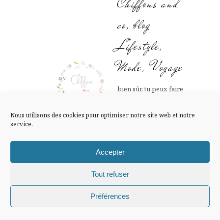
Chiffons and
FLUX INSTA
co, blog
Suivre sur Instagram
Lifestyle,
Mode, Voyage
Mentions légales
Confidentialité
bien sûr, tu peux faire
des tapas avec un peu
tout! Merci à toi !
Nous utilisons des cookies pour optimiser notre site web et notre
service.
Grosses bises Voyelle!
12 SEPTEMBRE
Accepter
2017 AT 18 H 06
Répondre
MIN
Tout refuser
Chiffons and co © 2009-2025 / Tous droits réservés /
Préférences
Design (bannière et illustration )
Claire La Paillette
Koalisa