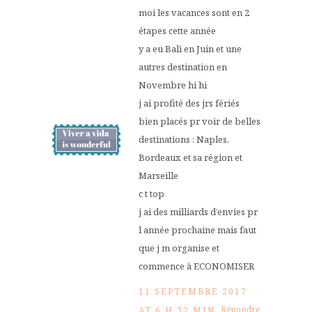
moi les vacances sont en 2
étapes cette année
y a eu Bali en Juin et une
autres destination en
Novembre hi hi
j ai profité des jrs fériés
bien placés pr voir de belles
destinations : Naples,
Bordeaux et sa région et
Marseille
c t top
j ai des milliards d’envies pr
l année prochaine mais faut
que j m organise et
commence à ECONOMISER
11 SEPTEMBRE 2017
Répondre
AT 6 H 32 MIN