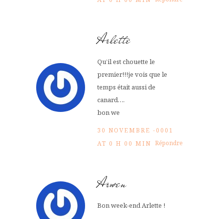
Arlette
Qu’il est chouette le
premier!!!je vois que le
temps était aussi de
canard….
bon we
30 NOVEMBRE -0001
Répondre
AT 0 H 00 MIN
Arwen
Bon week-end Arlette !