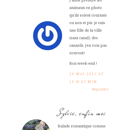
animaux en photo
qu’ils soient courants
ou non et pis, je suis
une fille de la ville
(sans canal), des
canards, j’en vois pas
souvent!
Bon week-end !
26 MAI 2012 AT
16 H 43 MIN
Répondre
Sylvie, enfin moi
Balade romantique comme