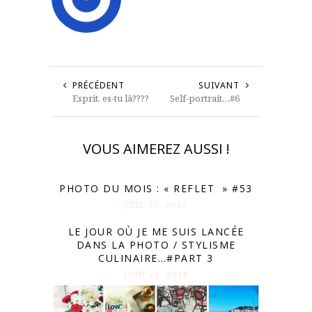
PRÉCÉDENT
SUIVANT
Esprit, es-tu là????
Self-portrait…#6
VOUS AIMEREZ AUSSI !
PHOTO DU MOIS : « REFLET » #53
JUIL 15. 2016
LE JOUR OÙ JE ME SUIS LANCÉE
DANS LA PHOTO / STYLISME
CULINAIRE…#PART 3
JUIN 23. 2016