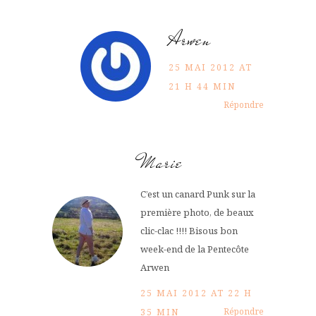
Arwen
25 MAI 2012 AT
21 H 44 MIN
Répondre
Marie
C’est un canard Punk sur la
première photo, de beaux
clic-clac !!!! Bisous bon
week-end de la Pentecôte
Arwen
25 MAI 2012 AT 22 H
Répondre
35 MIN