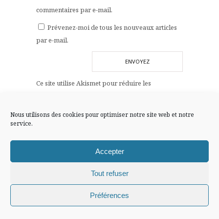
FLUX INSTA
commentaires par e-mail.
Prévenez-moi de tous les nouveaux articles
Suivre sur Instagram
par e-mail.
Ce site utilise Akismet pour réduire les
Mentions légales
Confidentialité
indésirables.
En savoir plus sur la façon dont les
données de vos commentaires sont traitées
.
Nous utilisons des cookies pour optimiser notre site web et notre
service.
Accepter
Tout refuser
Chiffons and co © 2009-2025 / Tous droits réservés /
Préférences
Design (bannière et illustration )
Claire La Paillette