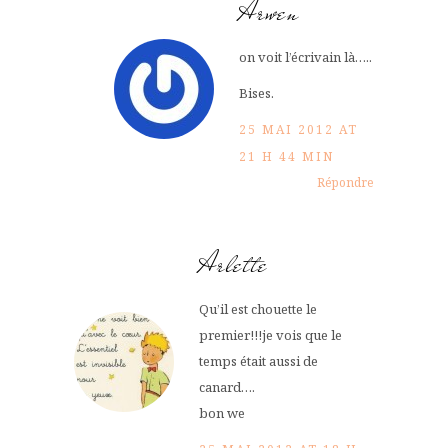
Arwen
on voit l’écrivain là…..
Bises.
25 MAI 2012 AT
21 H 44 MIN
Répondre
Arlette
Qu’il est chouette le
premier!!!je vois que le
temps était aussi de
canard….
bon we