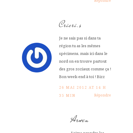
Répondre
Cricri.s
Je ne sais pas si dans ta
région tu as les mêmes
spécimens, mais ici dans le
nord on en trouve partout
des gros zoziaux comme ça !
Bon week-end à toi ! Bizz
26 MAI 2012 AT 14 H
Répondre
35 MIN
Arwen
J’aime prendre les