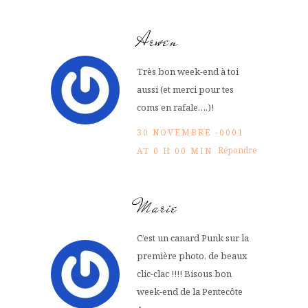
Arwen
Très bon week-end à toi
aussi (et merci pour tes
coms en rafale….)!
30 NOVEMBRE -0001
Répondre
AT 0 H 00 MIN
Marie
C’est un canard Punk sur la
première photo, de beaux
clic-clac !!!! Bisous bon
week-end de la Pentecôte