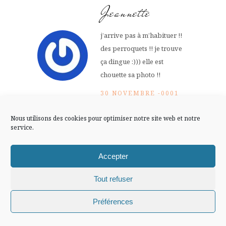
FLUX INSTA
Jeannette
Suivre sur Instagram
j’arrive pas à m’habituer !!
des perroquets !! je trouve
ça dingue :))) elle est
chouette sa photo !!
Mentions légales
Confidentialité
30 NOVEMBRE -0001
Répondre
AT 0 H 00 MIN
Nous utilisons des cookies pour optimiser notre site web et notre
service.
Arwen
Accepter
on les laisse se reproduire
Tout refuser
mais ils vont surement
Chiffons and co © 2009-2025 / Tous droits réservés /
bouleverser tout l’équilibre
Préférences
Design (bannière et illustration )
Claire La Paillette
de la faune ici…