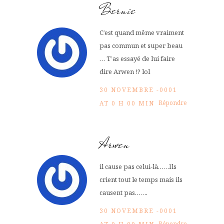
Bernie
C’est quand même vraiment
pas commun et super beau
… T’as essayé de lui faire
dire Arwen !? lol
30 NOVEMBRE -0001
Répondre
AT 0 H 00 MIN
Arwen
il cause pas celui-là……Ils
crient tout le temps mais ils
causent pas…….
30 NOVEMBRE -0001
Répondre