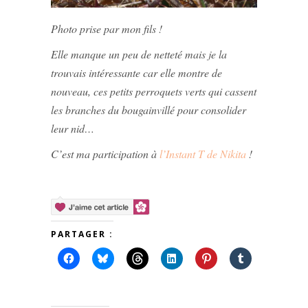
Photo prise par mon fils !
Elle manque un peu de netteté mais je la
trouvais intéressante car elle montre de
nouveau, ces petits perroquets verts qui cassent
les branches du bougainvillé pour consolider
leur nid
…
C’est ma participation à
l’Instant T de Nikita
!
PARTAGER :