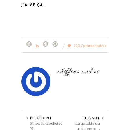
J’AIME ÇA :
132 Commentaires
chiffons and co
PRÉCÉDENT
SUIVANT
Et toi, tu crochètes
La timidité du
??
printemps…