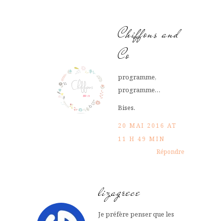
Chiffons and
Co
programme,
programme…
Bises.
20 MAI 2016 AT
11 H 49 MIN
Répondre
lizagrece
Je préfère penser que les