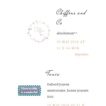
Chiffons and
Co
absolument^^
20 MAI 2016 AT
11 H 54 MIN
Répondre
Tania
Dabord Joyeux
anniversaire, bonne journée
à toi
20 MAI 2016 AT 11 H