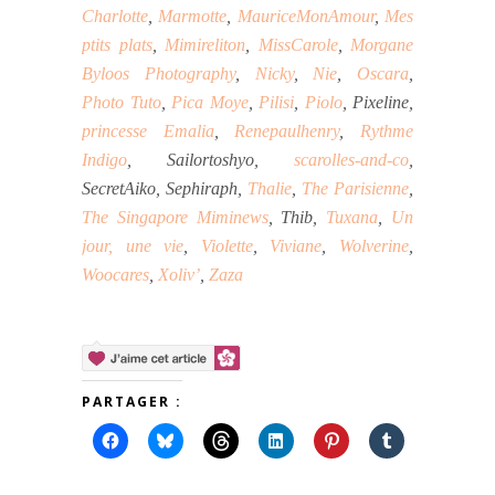
Charlotte
,
Marmotte
,
MauriceMonAmour
,
Mes
ptits plats
,
Mimireliton
,
MissCarole
,
Morgane
Byloos Photography
,
Nicky
,
Nie
,
Oscara
,
Photo Tuto
,
Pica Moye
,
Pilisi
,
Piolo
, Pixeline,
princesse Emalia
,
Renepaulhenry
,
Rythme
Indigo
, Sailortoshyo,
scarolles-and-co
,
SecretAiko, Sephiraph,
Thalie
,
The Parisienne
,
The Singapore Miminews
, Thib,
Tuxana
,
Un
jour, une vie
,
Violette
,
Viviane
,
Wolverine
,
Woocares
,
Xoliv’
,
Zaza
PARTAGER :