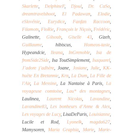
Skarlette
,
DelphineF
,
Djoul
,
Dr. CaSo
,
dreamtravelshoot
,
El Padawan
,
Elodie
,
eSlovénie
,
Eurydice
,
Fanfan Raccoon
,
Filamots
,
FloRie
,
François le Niçois
,
Frédéric
,
Galinette,
Gilsoub
,
Giselle 43
, Gizeh,
Guillaume
, hibiscus,
Homeos-tasie
,
Hypeandcie,
Ileana
,
InGrenoble
,
Isa de
fromSide2Side
, Isa ToutSimplement,
Isaquarel
,
J’adore j’adhère
, Joane,
Josiane
,
Julie
,
KK-
huète En Bretannie
,
Krn
,
La Dum
,
La Fille de
l’Air
,
La Messine
, La Nantaise à Paris,
La
voyageuse comtoise
,
Lau* des montagnes
,
Laulinea,
Laurent Nicolas
,
Lavandine
,
Lavandine83
,
Les bonheurs d’Anne & Alex
,
Les voyages de Lucy
, LisaDeParis,
Louisianne
,
Lucile et Rod,
Lyonelk
,
magda627
,
Mamysoren,
Maria Graphia
,
Marie
,
Marie-