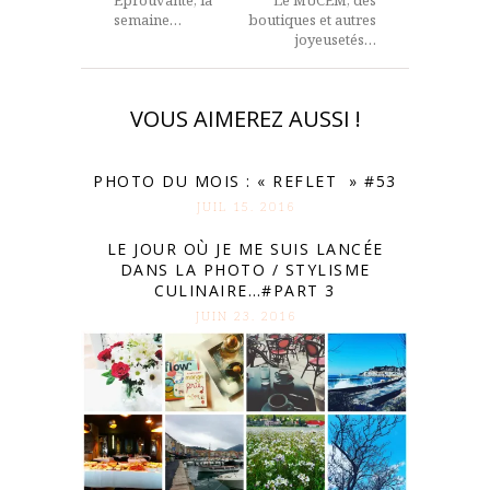
Eprouvante, la
Le MUCEM, des
semaine…
boutiques et autres
joyeusetés…
VOUS AIMEREZ AUSSI !
PHOTO DU MOIS : « REFLET » #53
JUIL 15. 2016
LE JOUR OÙ JE ME SUIS LANCÉE
DANS LA PHOTO / STYLISME
CULINAIRE…#PART 3
JUIN 23. 2016