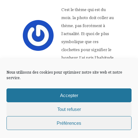
FLUX INSTA
C’est le thème qui est du
mois, la photo doit coller au
Suivre sur Instagram
thème, pas forcément à
l’actualité. Et quoi de plus
symbolique que ces
clochettes pour signifier le
Mentions légales
Confidentialité
bonheur. J’ai pris l’habitude
de n’offrir
Nous utilisons des cookies pour optimiser notre site web et notre
que le muguet que je cueille.
service.
30 NOVEMBRE -0001
Répondre
AT 0 H 00 MIN
Accepter
Tout refuser
Arwen
Chiffons and co © 2009-2025 / Tous droits réservés /
Préférences
Design (bannière et illustration )
Claire La Paillette
l’ennuyeux, c’est qu’ici, ce