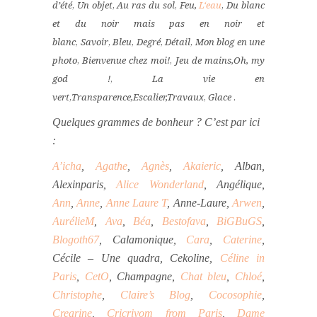
d’été
,
Un objet
,
Au ras du sol
,
Feu,
L‘eau
,
Du blanc
et du noir mais pas en noir et
blanc
,
Savoir
,
Bleu
,
Degré
,
Détail
,
Mon blog en une
photo
,
Bienvenue chez moi!
,
Jeu de mains,
Oh, my
god !
,
La vie en
vert
,
Transparence,
Escalier,
Travaux
,
Glace
.
Quelques grammes de bonheur ? C’est par ici
:
A’icha
,
Agathe
,
Agnès
,
Akaieric
, Alban,
Alexinparis,
Alice Wonderland
, Angélique,
Ann
,
Anne
,
Anne Laure T
, Anne-Laure,
Arwen
,
AurélieM
,
Ava
,
Béa
,
Bestofava
,
BiGBuGS
,
Blogoth67
, Calamonique,
Cara
,
Caterine
,
Cécile – Une quadra, Cekoline,
Céline in
Paris
,
CetO
, Champagne,
Chat bleu
,
Chloé
,
Christophe
,
Claire’s Blog
,
Cocosophie
,
Crearine
,
Cricriyom from Paris
,
Dame