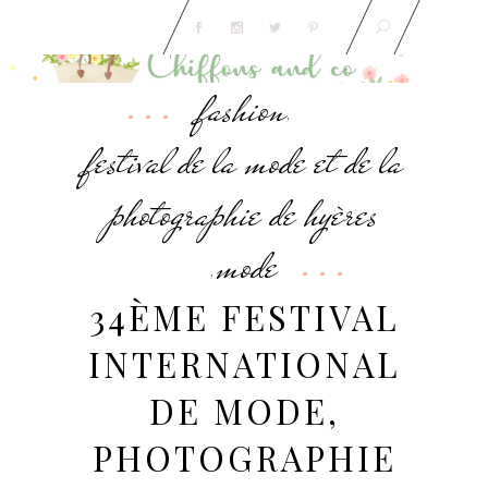
fashion
,
festival de la mode et de la
photographie de hyères
mode
,
34ÈME FESTIVAL
INTERNATIONAL
DE MODE,
PHOTOGRAPHIE