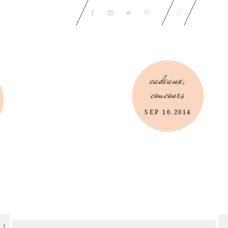
cadeaux
,
concours
SEP 16.2014
 !