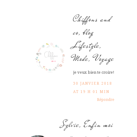
Chiffons and
co, blog
Lifestyle,
Mode, Voyage
je veux bien te croire!
30 JANVIER 2018
AT 19 H 01 MIN
Répondre
Sylvie, Enfin moi