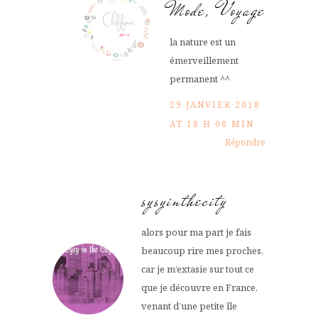
Mode, Voyage
la nature est un
émerveillement
permanent ^^
29 JANVIER 2018
AT 18 H 08 MIN
Répondre
sysyinthecity
alors pour ma part je fais
beaucoup rire mes proches,
car je m’extasie sur tout ce
que je découvre en France,
venant d’une petite île