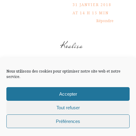
FLUX INSTA
31 JANVIER 2018
AT 14 H 15 MIN
Suivre sur Instagram
Répondre
Koalisa
Mentions légales
Confidentialité
Personnellement j’ai décidé
d’arrêter de me forcer à
Nous utilisons des cookies pour optimiser notre site web et notre
faire des choses que je n’ai
service.
pas envie de faire, et je m’en
trouve beaucoup mieux !
Accepter
Bon week-end !
Tout refuser
3 FÉVRIER 2018 AT 18
Répondre
H 13 MIN
Chiffons and co © 2009-2025 / Tous droits réservés /
Préférences
Design (bannière et illustration )
Claire La Paillette