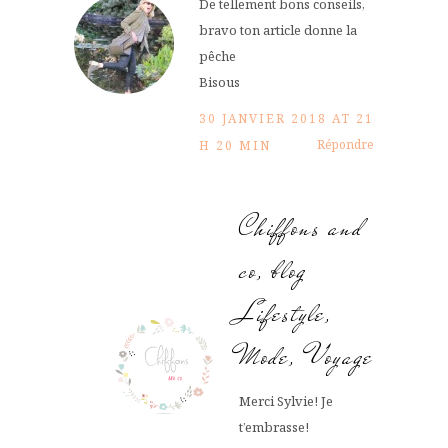
De tellement bons conseils,
bravo ton article donne la
pêche
Bisous
30 JANVIER 2018 AT 21
Répondre
H 20 MIN
Chiffons and
co, blog
Lifestyle,
Mode, Voyage
Merci Sylvie! Je
t’embrasse!