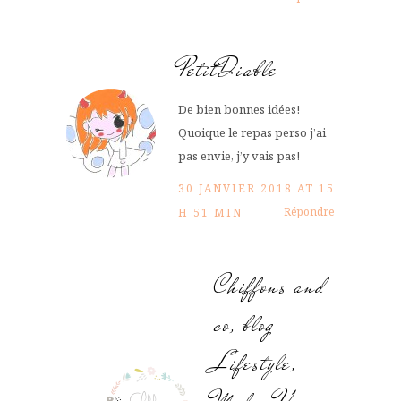
PetitDiable
De bien bonnes idées!
Quoique le repas perso j’ai
pas envie, j’y vais pas!
30 JANVIER 2018 AT 15
Répondre
H 51 MIN
Chiffons and
co, blog
Lifestyle,