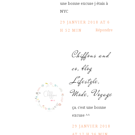
une bonne excuse j étais à
NYC
29 JANVIER 2018 AT 6
Répondre
H 52 MIN
Chiffons and
co, blog
Lifestyle,
Mode, Voyage
ça, c’est une bonne
excuse ^^
29 JANVIER 2018
AT 17 H 36 MIN