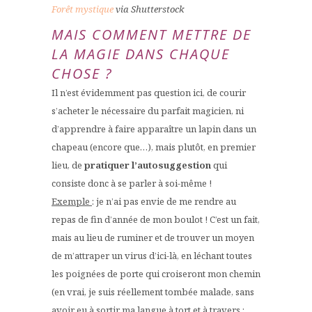
Forêt mystique
via Shutterstock
MAIS COMMENT METTRE DE
LA MAGIE DANS CHAQUE
CHOSE ?
Il n’est évidemment pas question ici, de courir
s’acheter le nécessaire du parfait magicien, ni
d’apprendre à faire apparaître un lapin dans un
chapeau (encore que…), mais plutôt, en premier
lieu, de
pratiquer l’autosuggestion
qui
consiste donc à se parler à soi-même !
Exemple
: je n’ai pas envie de me rendre au
repas de fin d’année de mon boulot ! C’est un fait,
mais au lieu de ruminer et de trouver un moyen
de m’attraper un virus d’ici-là, en léchant toutes
les poignées de porte qui croiseront mon chemin
(en vrai, je suis réellement tombée malade, sans
avoir eu à sortir ma langue à tort et à travers :