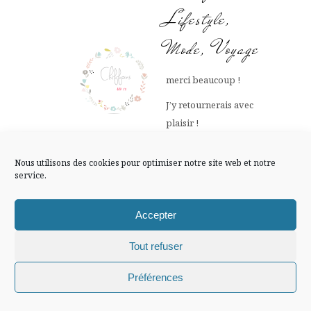
FLUX INSTA
Lifestyle,
Mode, Voyage
Suivre sur Instagram
merci beaucoup !
J’y retournerais avec
plaisir !
Mentions légales
Confidentialité
Très bonne soirée!
Nous utilisons des cookies pour optimiser notre site web et notre
31 JANVIER 2019
service.
AT 18 H 06 MIN
Répondre
Accepter
Tout refuser
tania
Chiffons and co © 2009-2025 / Tous droits réservés /
Préférences
Design (bannière et illustration )
Claire La Paillette
ah you doit être pas mal