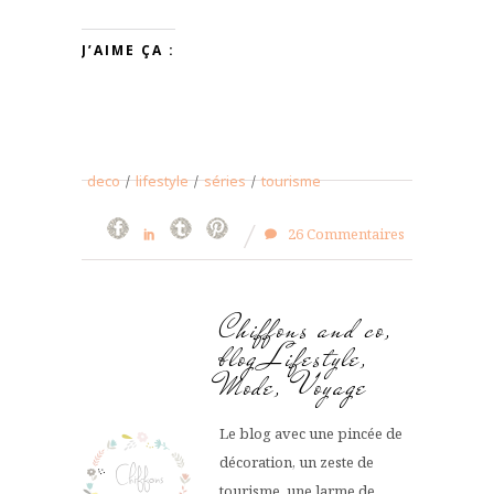
J’AIME ÇA :
deco
/
lifestyle
/
séries
/
tourisme
26 Commentaires
Chiffons and co,
blog Lifestyle,
Mode, Voyage
Le blog avec une pincée de
décoration, un zeste de
tourisme, une larme de