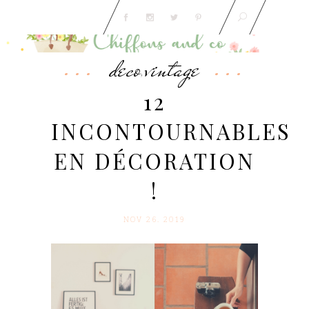
deco
vintage
,
12
INCONTOURNABLES
EN DÉCORATION
!
NOV 26. 2019