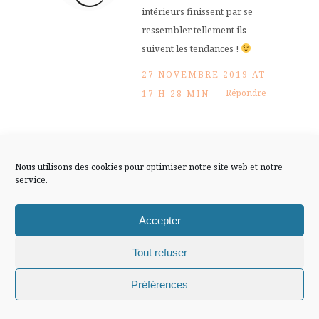
FLUX INSTA
intérieurs finissent par se
ressembler tellement ils
suivent les tendances !
Suivre sur Instagram
27 NOVEMBRE 2019 AT
Répondre
17 H 28 MIN
Mentions légales
Confidentialité
Chiffons and
Nous utilisons des cookies pour optimiser notre site web et notre
co, blog
service.
Lifestyle,
Accepter
Mode, Voyage
Tout refuser
Evidemment, mais ne
Chiffons and co © 2009-2025 / Tous droits réservés /
Préférences
me dis pas que tu ne
Design (bannière et illustration )
Claire La Paillette
te laisses pas un peu