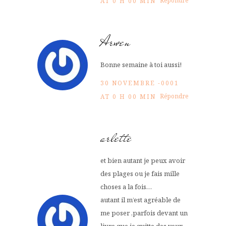
Répondre
AT 0 H 00 MIN
Arwen
Bonne semaine à toi aussi!
30 NOVEMBRE -0001
Répondre
AT 0 H 00 MIN
arlette
et bien autant je peux avoir
des plages ou je fais mille
choses a la fois…
autant il m’est agréable de
me poser ,parfois devant un
livre que je quitte des yeux