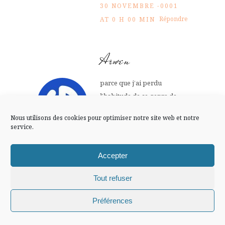
FLUX INSTA
30 NOVEMBRE -0001
Répondre
AT 0 H 00 MIN
Suivre sur Instagram
Arwen
parce que j’ai perdu
Mentions légales
Confidentialité
l’habitude de ce genre de
soirée….sans plan défini,
Nous utilisons des cookies pour optimiser notre site web et notre
sans tâche précise…
service.
30 NOVEMBRE -0001
Répondre
AT 0 H 00 MIN
Accepter
Tout refuser
chocoladdict
Chiffons and co © 2009-2025 / Tous droits réservés /
Préférences
Design (bannière et illustration )
Claire La Paillette
pour moi c’est pas une