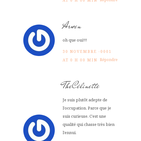
AT 0 H 00 MIN
Arwen
oh que oui!!!
30 NOVEMBRE -0001
Répondre
AT 0 H 00 MIN
TheCélinette
Je suis plutôt adepte de
l’occupation. Parce que je
suis curieuse. C’est une
qualité qui chasse très bien
l’ennui.