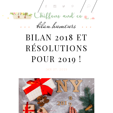
bilan
humeurs
,
BILAN 2018 ET
RÉSOLUTIONS
POUR 2019 !
JAN 07. 2019