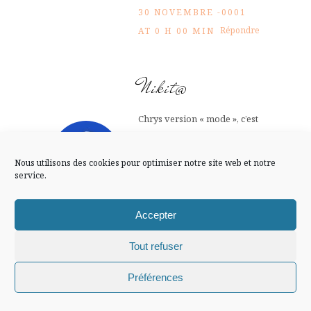
FLUX INSTA
30 NOVEMBRE -0001
Répondre
AT 0 H 00 MIN
Suivre sur Instagram
Nikit@
Chrys version « mode », c’est
Mentions légales
Confidentialité
vraiment bien ;o) Un point
en commun avec elle, ma
Nous utilisons des cookies pour optimiser notre site web et notre
fille aussi pioche dans mes
service.
affaires !! Bisous Arwen
Accepter
30 NOVEMBRE -0001
Répondre
AT 0 H 00 MIN
Tout refuser
Chiffons and co © 2009-2025 / Tous droits réservés /
Préférences
Arwen
Design (bannière et illustration )
Claire La Paillette