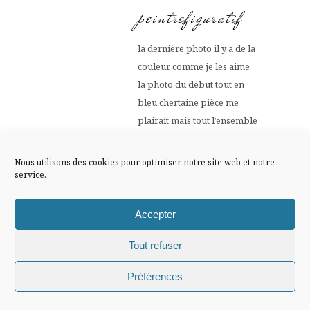
FLUX INSTA
peintrefiguratif
Suivre sur Instagram
la dernière photo il y a de la
couleur comme je les aime
la photo du début tout en
bleu chertaine pièce me
Mentions légales
Confidentialité
plairait mais tout l’ensemble
c’est trop
les mules transparentes pas
Nous utilisons des cookies pour optimiser notre site web et notre
mal
service.
et des petit haut assez court
aussi ainsi que la veste
Accepter
rouge et blanche longue
Tout refuser
avec la casquette perlée
on ne peut pas tout aimé
Chiffons and co © 2009-2025 / Tous droits réservés /
Préférences
bon 1er Mai
Design (bannière et illustration )
Claire La Paillette
30 NOVEMBRE -0001